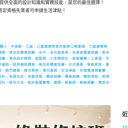
提供全面的設計知識和實務技能，是您的最佳選擇！
，特定資格失業者可申請生活津貼！
職人
、
中高齡
、
乙級
、
乙級建築物室內裝修工程管理
、
乙級建築物
課程
、
原住民職業訓練
、
台中
、
多功能家具
、
失業者職業訓練
、
室內
推薦
、
室內設計課程
、
家配師
、
小空間設計
、
就業輔導
、
工業風
、
平
府補助
、
政府補助課程
、
新住民職業訓練
、
日式禪風
、
智能家居
、
會
焙
、
熱門課程
、
燈光照明
、
現代風格
、
生活津貼
、
空間環境規劃實
設計
、
老屋拉皮
、
老屋改造
、
職前訓練
、
職業訓練
、
職訓津貼
、
表現
設計
、
設計方法
、
設計製圖實務
、
證照
、
軟裝師
、
軟裝規劃
、
開放式
1