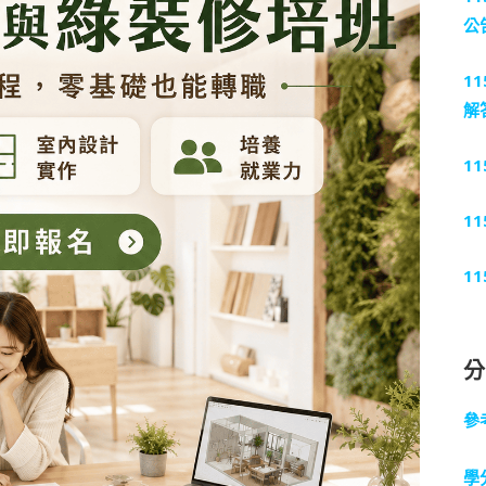
公
1
解
1
1
1
參
學