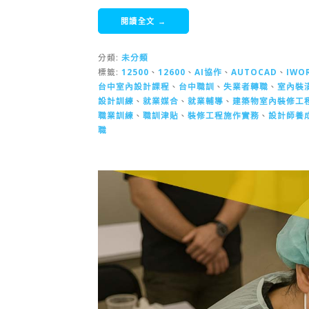
閱讀全文 →
分類:
未分類
標籤:
12500
、
12600
、
AI協作
、
AUTOCAD
、
IWO
台中室內設計課程
、
台中職訓
、
失業者轉職
、
室內裝
設計訓練
、
就業媒合
、
就業輔導
、
建築物室內裝修工
職業訓練
、
職訓津貼
、
裝修工程施作實務
、
設計師養
職