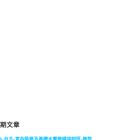
近期文章
15-台北-室內裝修及基礎水電修繕培訓班-錄取