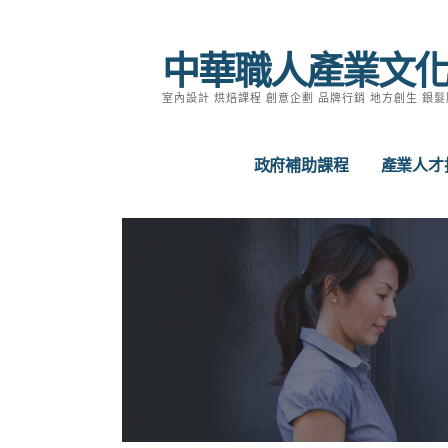
跳
至
中華職人產業文
主
要
室內設計 烘焙課程 創意企劃 品牌行銷 地方創生 銀髮
內
容
政府補助課程
產業人才