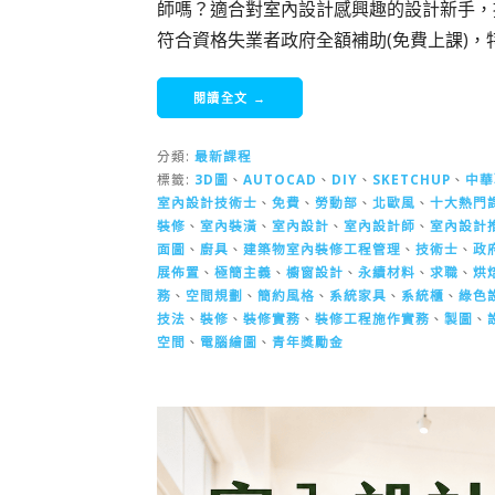
師嗎？適合對室內設計感興趣的設計新手，
符合資格失業者政府全額補助(免費上課)
閱讀全文 →
分類:
最新課程
標籤:
3D圖
、
AUTOCAD
、
DIY
、
SKETCHUP
、
中華
室內設計技術士
、
免費
、
勞動部
、
北歐風
、
十大熱門
裝修
、
室內裝潢
、
室內設計
、
室內設計師
、
室內設計
面圖
、
廚具
、
建築物室內裝修工程管理
、
技術士
、
政
展佈置
、
極簡主義
、
櫥窗設計
、
永續材料
、
求職
、
烘
務
、
空間規劃
、
簡約風格
、
系統家具
、
系統櫃
、
綠色
技法
、
裝修
、
裝修實務
、
裝修工程施作實務
、
製圖
、
空間
、
電腦繪圖
、
青年獎勵金