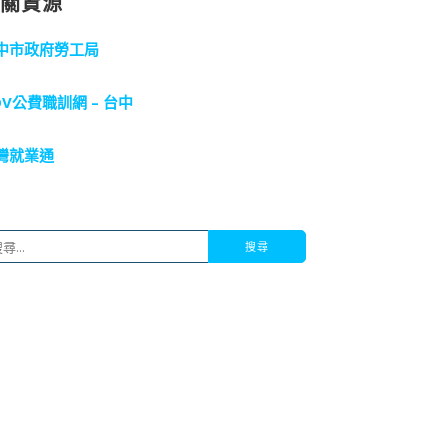
相關資源
中市政府勞工局
OV公費職訓網 – 台中
灣就業通