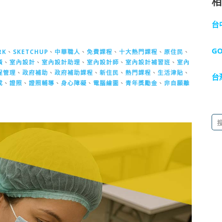
台
G
RK
、
SKETCHUP
、
中華職人
、
免費課程
、
十大熱門課程
、
原住民
、
潢
、
室內設計
、
室內設計助理
、
室內設計師
、
室內設計補習班
、
室內
程管理
、
政府補助
、
政府補助課程
、
新住民
、
熱門課程
、
生活津貼
、
台
成
、
證照
、
證照輔導
、
身心障礙
、
電腦繪圖
、
青年獎勵金
、
非自願離
搜
尋
關
鍵
字: