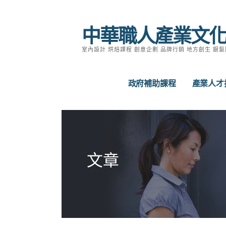
跳
至
中華職人產業文
主
要
室內設計 烘焙課程 創意企劃 品牌行銷 地方創生 銀髮
內
容
政府補助課程
產業人才
文章