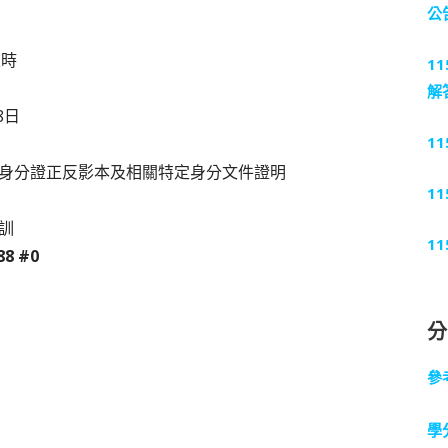
公
五時
1
解
8日
1
身分證正反影本及相關特定身分文件證明
1
訓
1
88 #0
參
學