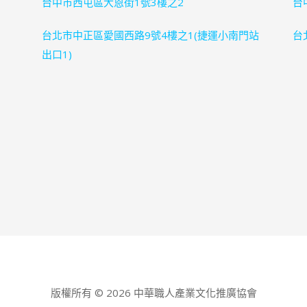
台中市西屯區大恩街1號3樓之2
台中
台北市中正區愛國西路9號4樓之1(捷運小南門站
台北
出口1)
版權所有 © 2026 中華職人產業文化推廣協會