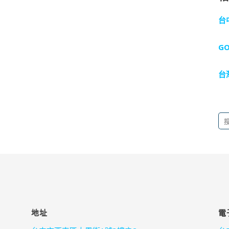
台
G
台
搜
尋
關
鍵
字:
地址
電