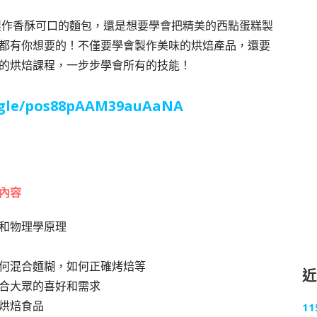
會製作香酥可口的麵包，還是想要學會把精美的西點蛋糕製
都有你想要的！不僅要學會製作美味的烘焙產品，還要
的烘焙課程，一步步學會所有的技能！
s.gle/pos88pAAM39auAaNA
內容
和物理學原理
何混合麵糊，如何正確烤焙等
合大眾的喜好和需求
烘焙食品
1