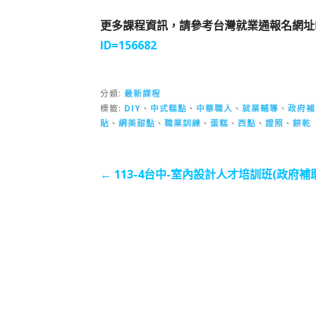
更多課程資訊，請參考台灣就業通報名網址
ID=156682
分類:
最新課程
標籤:
DIY
、
中式糕點
、
中華職人
、
就業輔導
、
政府補
貼
、
網美甜點
、
職業訓練
、
蛋糕
、
西點
、
證照
、
餅乾
文
← 113-4台中-室內設計人才培訓班(政府補
章
導
覽