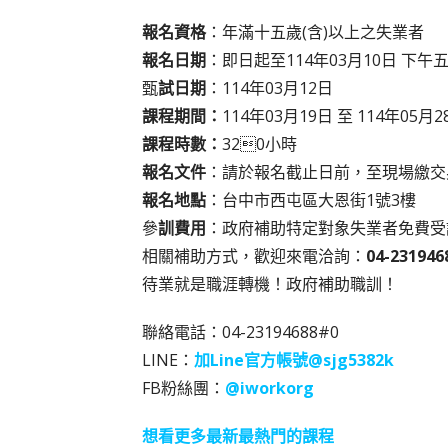
報名資格
：年滿十五歲(含)以上之失業者
報名日期
：即日起至114年03月10日 下午
甄
試日期
：114年03月12日
課程期間：
114年03月19日 至 114年05月2
課程時數：
320小時
報名文件
：請於報名截止日前，至現場繳交
報名地點
：台中市西屯區大恩街1號3樓
參
訓費用
：政府補助特定對象失業者免費受
相關補助方式，歡迎來電洽詢：
04-231946
待業就是職涯轉機！政府補助職訓！
聯絡電話：04-23194688#0
LINE：
加Line官方帳號@sjg5382k
FB粉絲團：
@iworkorg
想看更多最新最熱門的課程