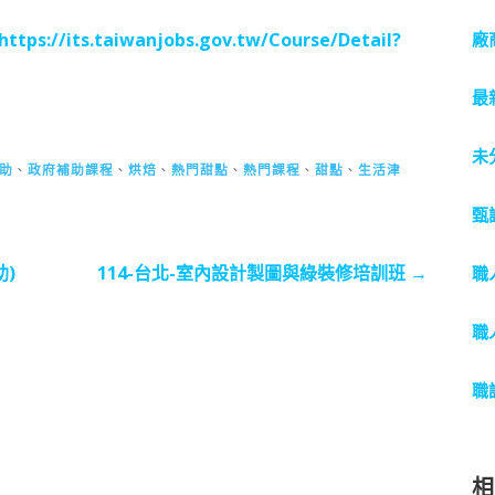
https://its.taiwanjobs.gov.tw/Course/Detail?
廠
最
未
助
、
政府補助課程
、
烘焙
、
熱門甜點
、
熱門課程
、
甜點
、
生活津
甄
助)
114-台北-室內設計製圖與綠裝修培訓班 →
職
職
職