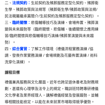
二、
法規契約：
生前契約及殯葬服務定型化契約、殯葬衛
生學、殯葬政策與法規等（殯葬衛生學/殯葬政策與法規/
民法親屬繼承篇簡介/生前契約及殯葬服務定型化契約）。
三、
臨終關懷：
悲傷輔導技巧及演練、會場佈置、殯葬演
變與未來趨勢等（臨終關懷、悲傷輔、後續關懷之應用練
習/臨終關懷與悲傷輔導技巧演練/殯葬業演變與未來趨
勢）。
四、
綜合實習：
了解工作環境（禮儀流程實務演練 /協
調、發喪作業實務演練 / 會場規劃及花藝佈置演練 / 術科
洗穿化演練）。
課程目標
禮儀兼具服務與文化層面，近年也跨足退休養老及財務規
劃，甚還有心理學及法令上的規定，職訓班特聘專研禮儀
文化學者及業界經理人，講解禮儀經營及發展趨勢，並輔
導相關技能檢定，以能在未來就業市場取得競爭優勢。