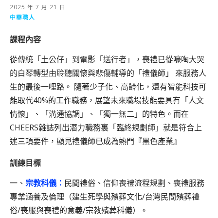
2025 年 7 月 21 日
中華職人
課程內容
從傳統「土公仔」到電影「送行者」，喪禮已從嚎啕大哭
的白琴轉型由聆聽關懷與悲傷輔導的「禮儀師」 來服務人
生的最後一哩路。 隨著少子化、高齡化，還有智能科技可
能取代40%的工作職務，展望未來職場技能要具有「人文
情懷」、「溝通協調」、「獨一無二」的特色。而在
CHEERS雜誌列出潛力職務裏「臨終規劃師」就是符合上
述三項要件，顯見禮儀師已成為熱門『黑色產業』
訓練目標
一、
宗教科儀：
民間禮俗、信仰喪禮流程規劃、喪禮服務
專業涵養及倫理（建生死學與殯葬文化/台灣民間殯葬禮
俗/喪服與喪禮的意義/宗教殯葬科儀）。