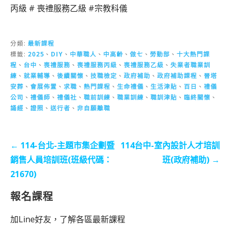
丙級 # 喪禮服務乙級 #宗教科儀
分類:
最新課程
標籤:
2025
、
DIY
、
中華職人
、
中高齡
、
做七
、
勞動部
、
十大熱門課
程
、
台中
、
喪禮服務
、
喪禮服務丙級
、
喪禮服務乙級
、
失業者職業訓
練
、
就業輔導
、
後續關懷
、
技職檢定
、
政府補助
、
政府補助課程
、
晉塔
安葬
、
會展佈置
、
求職
、
熱門課程
、
生命禮儀
、
生活津貼
、
百日
、
禮儀
公司
、
禮儀師
、
禮儀社
、
職前訓練
、
職業訓練
、
職訓津貼
、
臨終關懷
、
誦經
、
證照
、
送行者
、
非自願離職
文
← 114-台北-主題市集企劃暨
114台中-室內設計人才培訓
章
銷售人員培訓班(班級代碼：
班(政府補助) →
導
21670)
覽
報名課程
加Line好友，了解各區最新課程