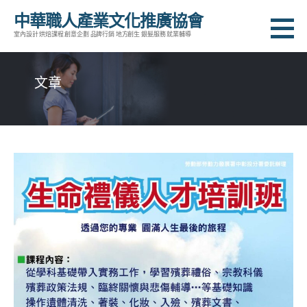
跳
中華職人產業文化推廣協會
至
室內設計 烘焙課程 創意企劃 品牌行銷 地方創生 銀髮服務 就業輔導
主
要
文章
內
容