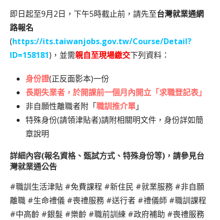
即日起至9月2日，下午5時截止前，請先至
台灣就業通網
路報名
(
https://its.taiwanjobs.gov.tw/Course/Detail?
ID=158181
)，並需
親自至現場繳交
下列資料：
身份證
(正反面影本)一份
長期失業者，於開課前一個月內開立「求職登記表」
非自願性離職者附「
職訓推介單
」
特殊身份(請領津貼者)請附相關明文件，身份詳如簡
章說明
詳細內容(報名資格、甄試方式、特殊身份等)，請參見台
灣就業通公告
#職訓生活津貼 #免費課程 #新住民 #就業服務 #非自願
離職 #生命禮儀 #喪禮服務 #送行者 #禮儀師 #職訓課程
#中高齡 #銀髮 #樂齡 #職前訓練 #政府補助 #喪禮服務