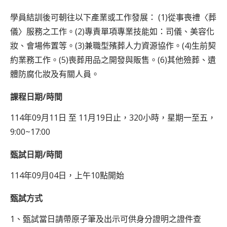
學員結訓後可朝往以下產業或工作發展： (1)從事喪禮〈葬
儀〉服務之工作。(2)專責單項專業技能如：司儀、美容化
妝、會場佈置等。(3)兼職型殯葬人力資源協作。(4)生前契
約業務工作。(5)喪葬用品之開發與販售。(6)其他殮葬、遺
體防腐化妝及有關人員。
課程日期/時間
114年09月11日 至 11月19日止，320小時，星期一至五，
9:00~17:00
甄試日期/時間
114年09月04日，上午10點開始
甄試方式
1、甄試當日請帶原子筆及出示可供身分證明之證件查