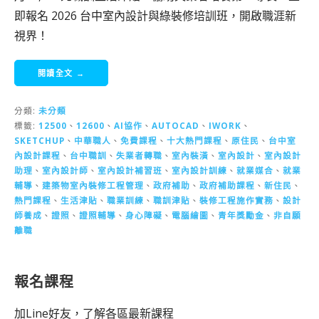
即報名 2026 台中室內設計與綠裝修培訓班，開啟職涯新
視界！
閱讀全文 →
分類:
未分類
標籤:
12500
、
12600
、
AI協作
、
AUTOCAD
、
IWORK
、
SKETCHUP
、
中華職人
、
免費課程
、
十大熱門課程
、
原住民
、
台中室
內設計課程
、
台中職訓
、
失業者轉職
、
室內裝潢
、
室內設計
、
室內設計
助理
、
室內設計師
、
室內設計補習班
、
室內設計訓練
、
就業媒合
、
就業
輔導
、
建築物室內裝修工程管理
、
政府補助
、
政府補助課程
、
新住民
、
熱門課程
、
生活津貼
、
職業訓練
、
職訓津貼
、
裝修工程施作實務
、
設計
師養成
、
證照
、
證照輔導
、
身心障礙
、
電腦繪圖
、
青年獎勵金
、
非自願
離職
報名課程
加Line好友，了解各區最新課程