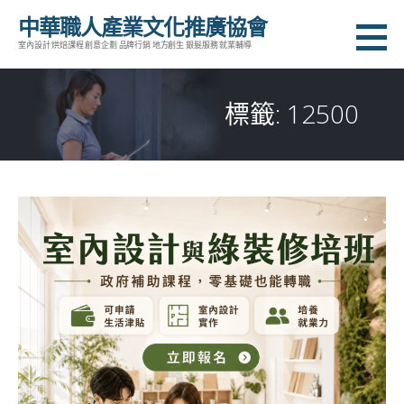
跳
中華職人產業文化推廣協會
至
室內設計 烘焙課程 創意企劃 品牌行銷 地方創生 銀髮服務 就業輔導
主
要
標籤: 12500
內
容