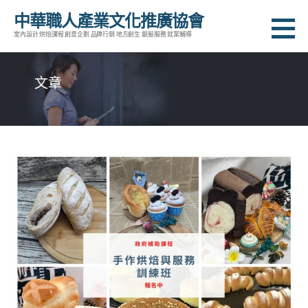
跳
中華職人產業文化推廣協會
至
室內設計 烘焙課程 創意企劃 品牌行銷 地方創生 銀髮服務 就業輔導
主
要
文章
內
容