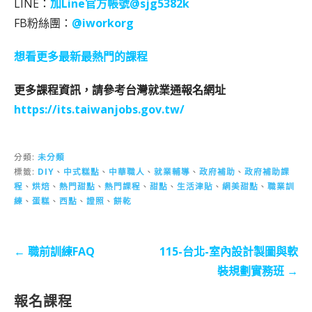
LINE：
加Line官方帳號@sjg5382k
FB粉絲團：
@iworkorg
想看更多最新最熱門的課程
更多課程資訊，請參考台灣就業通報名網址
https://its.taiwanjobs.gov.tw/
分類:
未分類
標籤:
DIY
、
中式糕點
、
中華職人
、
就業輔導
、
政府補助
、
政府補助課
程
、
烘焙
、
熱門甜點
、
熱門課程
、
甜點
、
生活津貼
、
網美甜點
、
職業訓
練
、
蛋糕
、
西點
、
證照
、
餅乾
文
← 職前訓練FAQ
115-台北-室內設計製圖與軟
章
裝規劃實務班 →
導
報名課程
覽