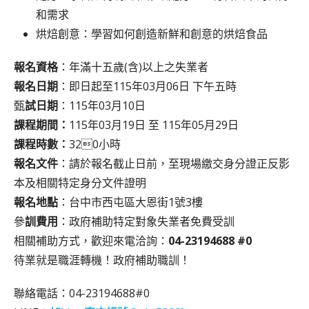
和需求
烘焙創意：學習如何創造新鮮和創意的烘焙食品
報名資格
：年滿十五歲(含)以上之失業者
報名日期
：即日起至115年03月06日 下午五時
甄
試日期
：115年03月10日
課程期間：
115年03月19日 至 115年05月29日
課程時數：
320小時
報名文件
：請於報名截止日前，至現場繳交身分證正反影
本及相關特定身分文件證明
報名地點
：台中市西屯區大恩街1號3樓
參
訓費用
：政府補助特定對象失業者免費受訓
相關補助方式，歡迎來電洽詢：
04-23194688 #0
待業就是職涯轉機！政府補助職訓！
聯絡電話：04-23194688#0