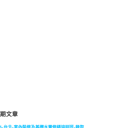
近期文章
15-台北-室內裝修及基礎水電修繕培訓班-錄取