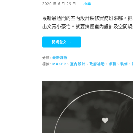
2020 年 6 月 29 日
小編
最新最熱門的室內設計裝修實務班來囉。把2
出文青小豪宅。就要搞懂室內設計及空間規
閱讀全文 →
分類:
最新課程
標籤:
MAKER
、
室內設計
、
政府補助
、
求職
、
裝修
、