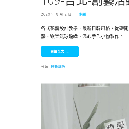
109-台北-創藝
2020 年 8 月 2 日
小編
各式花藝設計教學，最新日韓風格，從礎開
藝、歡樂氣球編織、溫心手作小物製作。
閱讀全文 →
分類:
最新課程