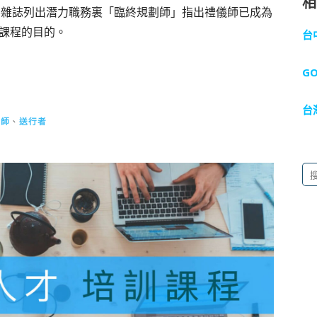
ERS雜誌列出潛力職務裏「臨終規劃師」指出禮儀師已成為
課程的目的。
台
G
台
劃師
、
送行者
搜
尋
關
鍵
字: