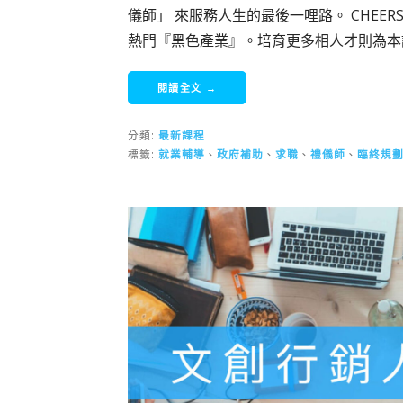
儀師」 來服務人生的最後一哩路。 CHE
熱門『黑色產業』。培育更多相人才則為本
閱讀全文 →
分類:
最新課程
標籤:
就業輔導
、
政府補助
、
求職
、
禮儀師
、
臨終規