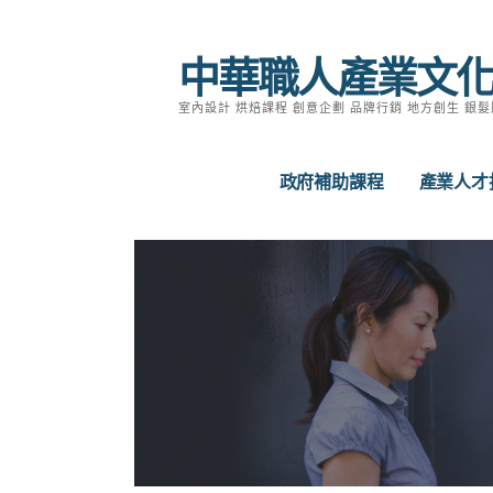
跳
至
中華職人產業文
主
要
室內設計 烘焙課程 創意企劃 品牌行銷 地方創生 銀髮
內
容
政府補助課程
產業人才