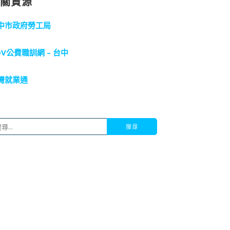
相關資源
中市政府勞工局
OV公費職訓網 – 台中
灣就業通