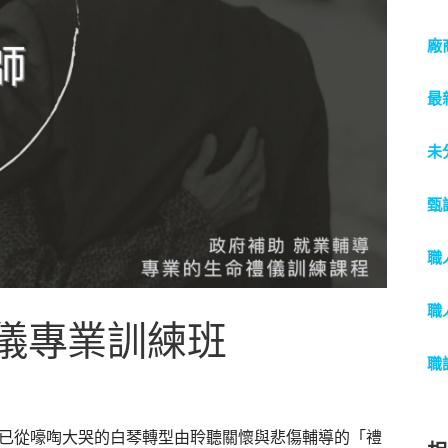
廠
最
未
甄
職
職
禮儀專業訓練班
職
已從嚎啕大哭的白琴轉型由聆聽關懷與悲傷輔導的「禮