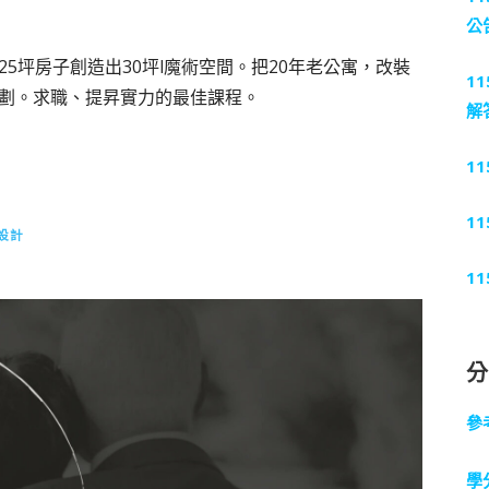
公
5坪房子創造出30坪l魔術空間。把20年老公寓，改裝
1
劃。求職、提昇實力的最佳課程。
解
1
1
設計
1
參
學