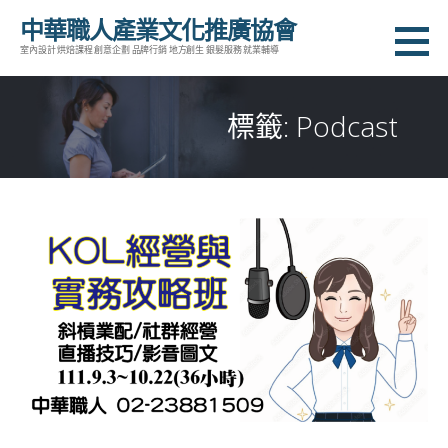
跳
中華職人產業文化推廣協會
至
室內設計 烘焙課程 創意企劃 品牌行銷 地方創生 銀髮服務 就業輔導
主
要
標籤: Podcast
內
容