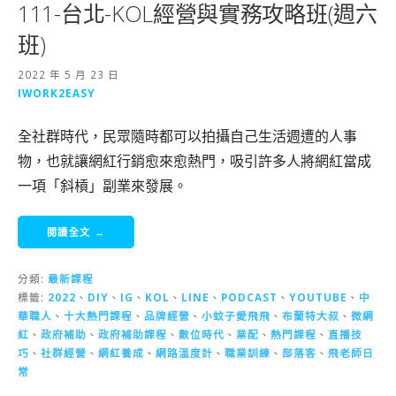
111-台北-KOL經營與實務攻略班(週六
班)
2022 年 5 月 23 日
IWORK2EASY
全社群時代，民眾隨時都可以拍攝自己生活週遭的人事
物，也就讓網紅行銷愈來愈熱門，吸引許多人將網紅當成
一項「斜槓」副業來發展。
閱讀全文 →
分類:
最新課程
標籤:
2022
、
DIY
、
IG
、
KOL
、
LINE
、
PODCAST
、
YOUTUBE
、
中
華職人
、
十大熱門課程
、
品牌經營
、
小蚊子愛飛飛
、
布蘭特大叔
、
微網
紅
、
政府補助
、
政府補助課程
、
數位時代
、
業配
、
熱門課程
、
直播技
巧
、
社群經營
、
網紅養成
、
網路溫度計
、
職業訓練
、
部落客
、
飛老師日
常