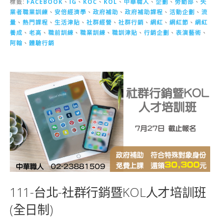
標籤:
FACEBOOK
、
IG
、
KOC
、
KOL
、
中華職人
、
企劃
、
勞動部
、
失
業者職業訓練
、
安倍經濟學
、
政府補助
、
政府補助課程
、
活動企劃
、
流
量
、
熱門課程
、
生活津貼
、
社群經營
、
社群行銷
、
網紅
、
網紅節
、
網紅
養成
、
老高
、
職前訓練
、
職業訓練
、
職訓津貼
、
行銷企劃
、
表演藝術
、
阿翰
、
體驗行銷
111-台北-社群行銷暨KOL人才培訓班
(全日制)