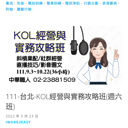
養成
、
老高
、
職前訓練
、
職業訓練
、
職訓津貼
、
行銷企劃
、
表演藝術
、
阿翰
、
體驗行銷
111-台北-KOL經營與實務攻略班(週六
班)
2022 年 5 月 23 日
IWORK2EASY