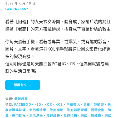
2022 年 6 月 19 日
IWORK2EASY
看著【阿翰】的九天玄女降肉，翻身成了家喻戶曉的網紅
聽著【老高】的天方夜譚傳說，搖身成了百萬粉絲的教主
你每天滑著手機，看著或專業、或爆笑、或有趣的影音、
圖片、文字，看著這群KOL隨手就將這些圖文影音化成更
多的變現商機。
但明明你也是每天照三餐PO著IG、FB，但為何就變成無
聊的生活日常呢?
閱讀全文 →
分類:
最新課程
標籤:
FACEBOOK
、
IG
、
KOC
、
KOL
、
中華職人
、
企劃
、
勞動部
、
失
業者職業訓練
、
安倍經濟學
、
政府補助
、
政府補助課程
、
活動企劃
、
流
量
、
熱門課程
、
生活津貼
、
社群經營
、
社群行銷
、
網紅
、
網紅節
、
網紅