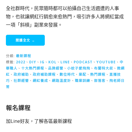
全社群時代，民眾隨時都可以拍攝自己生活週遭的人事
物，也就讓網紅行銷愈來愈熱門，吸引許多人將網紅當成
一項「斜槓」副業來發展。
閱讀全文 →
分類:
最新課程
標籤:
2022
、
DIY
、
IG
、
KOL
、
LINE
、
PODCAST
、
YOUTUBE
、
中
華職人
、
十大熱門課程
、
品牌經營
、
小蚊子愛飛飛
、
布蘭特大叔
、
微網
紅
、
政府補助
、
政府補助課程
、
數位時代
、
業配
、
熱門課程
、
直播技
巧
、
社群經營
、
網紅養成
、
網路溫度計
、
職業訓練
、
部落客
、
飛老師日
常
報名課程
加Line好友，了解各區最新課程