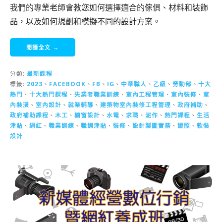
我們的專業老師會教您如何選擇適合的傢俱、材料和裝飾
品，以及如何規劃和模擬不同的設計方案。
閱讀全文 →
分類:
最新課程
標籤:
2023
、
FACEBOOK
、
FB
、
IG
、
中華職人
、
乙級
、
勞動部
、
十大
熱門
、
十大熱門課程
、
失業者職業訓練
、
室內工程管理
、
室內裝修
、
室
內裝潢
、
室內設計
、
就業輔導
、
建築物室內裝修工程管理
、
政府補助
、
政府補助課程
、
木工
、
櫥窗設計
、
水電
、
求職
、
泥作
、
熱門課程
、
生活
津貼
、
網紅
、
職業訓練
、
職訓津貼
、
裝修
、
設計製圖實務
、
證照
、
軟裝
設計