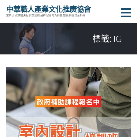
跳
中華職人產業文化推廣協會
至
室內設計 烘焙課程 創意企劃 品牌行銷 地方創生 銀髮服務 就業輔導
主
要
標籤: IG
內
容