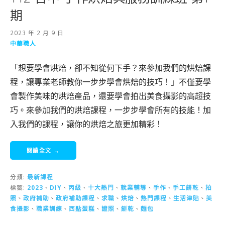
期
2023 年 2 月 9 日
中華職人
「想要學會烘焙，卻不知從何下手？來參加我們的烘焙課
程，讓專業老師教你一步步學會烘焙的技巧！」不僅要學
會製作美味的烘焙產品，還要學會拍出美食攝影的高超技
巧。來參加我們的烘焙課程，一步步學會所有的技能！加
入我們的課程，讓你的烘焙之旅更加精彩！
閱讀全文 →
分類:
最新課程
標籤:
2023
、
DIY
、
丙級
、
十大熱門
、
就業輔導
、
手作
、
手工餅乾
、
拍
照
、
政府補助
、
政府補助課程
、
求職
、
烘焙
、
熱門課程
、
生活津貼
、
美
食攝影
、
職業訓練
、
西點蛋糕
、
證照
、
餅乾
、
麵包