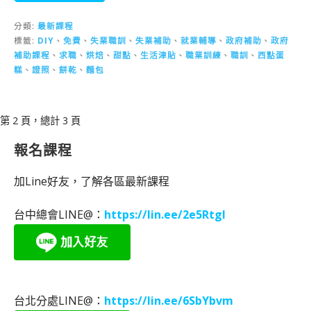
分類:
最新課程
標籤:
DIY
、
免費
、
失業職訓
、
失業補助
、
就業輔導
、
政府補助
、
政府
補助課程
、
求職
、
烘焙
、
甜點
、
生活津貼
、
職業訓練
、
職訓
、
西點蛋
糕
、
證照
、
餅乾
、
麵包
[文
第 2 頁，總計 3 頁
章]
報名課程
導
覽
加Line好友，了解各區最新課程
台中總會LINE@：
https://lin.ee/2e5RtgI
台北分處LINE@：
https://lin.ee/6SbYbvm