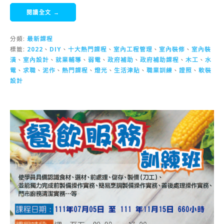
閱讀全文 →
分類:
最新課程
標籤:
2022
、
DIY
、
十大熱門課程
、
室內工程管理
、
室內裝修
、
室內裝
潢
、
室內設計
、
就業輔導
、
弱電
、
政府補助
、
政府補助課程
、
木工
、
水
電
、
求職
、
泥作
、
熱門課程
、
燈光
、
生活津貼
、
職業訓練
、
證照
、
軟裝
設計