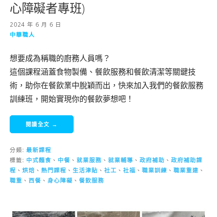
心障礙者專班)
2024 年 6 月 6 日
中華職人
想要成為稱職的廚務人員嗎？
這個課程涵蓋食物製備、餐飲服務和餐飲清潔等關鍵技
術，助你在餐飲業中脫穎而出，快來加入我們的餐飲服務
訓練班，開始實現你的餐飲夢想吧！
閱讀全文 →
分類:
最新課程
標籤:
中式麵食
、
中餐
、
就業服務
、
就業輔導
、
政府補助
、
政府補助課
程
、
烘焙
、
熱門課程
、
生活津貼
、
社工
、
社福
、
職業訓練
、
職業重建
、
職重
、
西餐
、
身心障礙
、
餐飲服務