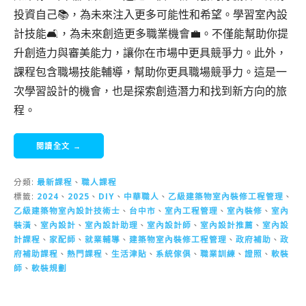
投資自己📚，為未來注入更多可能性和希望。學習室內設
計技能🛋️，為未來創造更多職業機會💼。不僅能幫助你提
升創造力與審美能力，讓你在市場中更具競爭力。此外，
課程包含職場技能輔導，幫助你更具職場競爭力。這是一
次學習設計的機會，也是探索創造潛力和找到新方向的旅
程。
閱讀全文 →
分類:
最新課程
、
職人課程
標籤:
2024
、
2025
、
DIY
、
中華職人
、
乙級建築物室內裝修工程管理
、
乙級建築物室內設計技術士
、
台中市
、
室內工程管理
、
室內裝修
、
室內
裝潢
、
室內設計
、
室內設計助理
、
室內設計師
、
室內設計推薦
、
室內設
計課程
、
家配師
、
就業輔導
、
建築物室內裝修工程管理
、
政府補助
、
政
府補助課程
、
熱門課程
、
生活津貼
、
系統傢俱
、
職業訓練
、
證照
、
軟裝
師
、
軟裝規劃