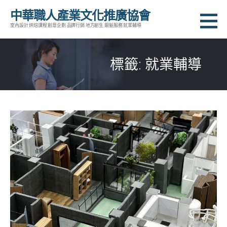
跳
中華職人產業文化推廣協會
至
室內設計 烘焙課程 創意企劃 品牌行銷 地方創生 銀髮服務 就業輔導
主
要
標籤: 就業輔導
內
容