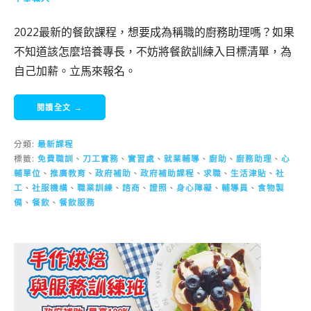
2022最新的餐飲課程，想要成為稱職的廚務助理嗎？如果
不知道該怎麼培養專長，不妨將餐飲訓練入目標清單，為
自己加薪。立馬來報名。
閱讀全文 →
分類:
最新課程
標籤:
免費職訓
、
刀工實務
、
實習處
、
就業輔導
、
廚助
、
廚務助理
、
心
輔單位
、
推廣教育
、
政府補助
、
政府補助課程
、
求職
、
生活津貼
、
社
工
、
社服機構
、
職業訓練
、
諮商
、
證照
、
身心障礙
、
輔導員
、
食物製
備
、
餐飲
、
餐飲服務