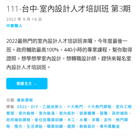
111-台中-室內設計人才培訓班 第3期
2022 年 9 月 16 日
中華職人
2022最熱門的室內設計人才培訓班來囉，今年度最後一
班。政府輔助最高100%，440小時的專業課程，幫你取得
證照。想學想學室內設計，想轉職設計師，趕快來報名室
內設計人才培訓班。
閱讀全文 →
分類:
最新課程
標籤:
2022
、
DIY
、
乙級技術士
、
十大熱門
、
十大熱門課程
、
室內工程
管理
、
室內裝修
、
室內裝潢
、
室內設計
、
就業輔導
、
弱電
、
政府補助
、
政府補助課程
、
新住民職業訓練
、
木工
、
水電
、
求職
、
泥作
、
熱門課
程
、
燈光
、
生活津貼
、
職業訓練
、
證照
、
軟裝設計
、
青年獎勵金