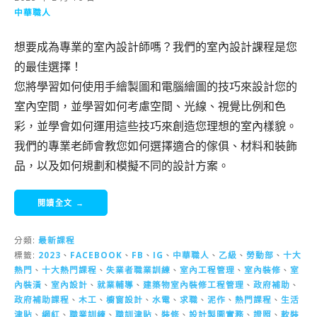
中華職人
想要成為專業的室內設計師嗎？我們的室內設計課程是您
的最佳選擇！
您將學習如何使用手繪製圖和電腦繪圖的技巧來設計您的
室內空間，並學習如何考慮空間、光線、視覺比例和色
彩，並學會如何運用這些技巧來創造您理想的室內樣貌。
我們的專業老師會教您如何選擇適合的傢俱、材料和裝飾
品，以及如何規劃和模擬不同的設計方案。
閱讀全文 →
分類:
最新課程
標籤:
2023
、
FACEBOOK
、
FB
、
IG
、
中華職人
、
乙級
、
勞動部
、
十大
熱門
、
十大熱門課程
、
失業者職業訓練
、
室內工程管理
、
室內裝修
、
室
內裝潢
、
室內設計
、
就業輔導
、
建築物室內裝修工程管理
、
政府補助
、
政府補助課程
、
木工
、
櫥窗設計
、
水電
、
求職
、
泥作
、
熱門課程
、
生活
津貼
、
網紅
、
職業訓練
、
職訓津貼
、
裝修
、
設計製圖實務
、
證照
、
軟裝