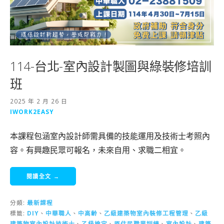
114-台北-室內設計製圖與綠裝修培訓
班
2025 年 2 月 26 日
IWORK2EASY
本課程包涵室內設計師需具備的技能運用及技術士考照內
容。有興趣民眾可報名，未來自用、求職二相宜。
閱讀全文 →
分類:
最新課程
標籤:
DIY
、
中華職人
、
中高齡
、
乙級建築物室內裝修工程管理
、
乙級
建築物室內設計技術士
、
乙級檢定
、
原住民職業訓練
、
室內設計
、
建築