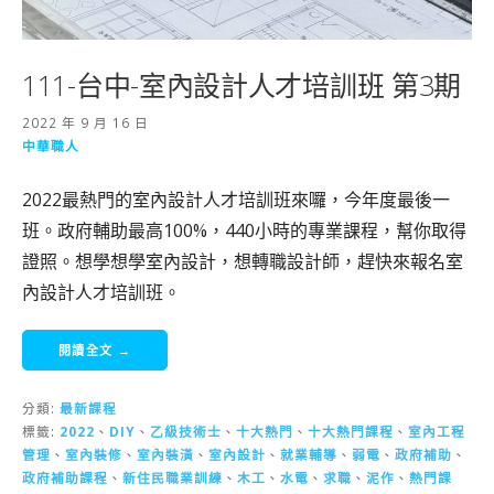
111-台中-室內設計人才培訓班 第3期
2022 年 9 月 16 日
中華職人
2022最熱門的室內設計人才培訓班來囉，今年度最後一
班。政府輔助最高100%，440小時的專業課程，幫你取得
證照。想學想學室內設計，想轉職設計師，趕快來報名室
內設計人才培訓班。
閱讀全文 →
分類:
最新課程
標籤:
2022
、
DIY
、
乙級技術士
、
十大熱門
、
十大熱門課程
、
室內工程
管理
、
室內裝修
、
室內裝潢
、
室內設計
、
就業輔導
、
弱電
、
政府補助
、
政府補助課程
、
新住民職業訓練
、
木工
、
水電
、
求職
、
泥作
、
熱門課