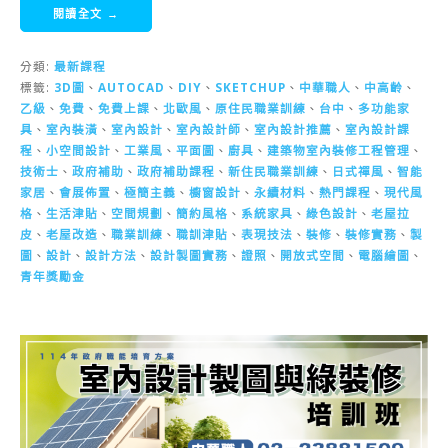
閱讀全文 →
分類:
最新課程
標籤:
3D圖
、
AUTOCAD
、
DIY
、
SKETCHUP
、
中華職人
、
中高齡
、
乙級
、
免費
、
免費上課
、
北歐風
、
原住民職業訓練
、
台中
、
多功能家
具
、
室內裝潢
、
室內設計
、
室內設計師
、
室內設計推薦
、
室內設計課
程
、
小空間設計
、
工業風
、
平面圖
、
廚具
、
建築物室內裝修工程管理
、
技術士
、
政府補助
、
政府補助課程
、
新住民職業訓練
、
日式禪風
、
智能
家居
、
會展佈置
、
極簡主義
、
櫥窗設計
、
永續材料
、
熱門課程
、
現代風
格
、
生活津貼
、
空間規劃
、
簡約風格
、
系統家具
、
綠色設計
、
老屋拉
皮
、
老屋改造
、
職業訓練
、
職訓津貼
、
表現技法
、
裝修
、
裝修實務
、
製
圖
、
設計
、
設計方法
、
設計製圖實務
、
證照
、
開放式空間
、
電腦繪圖
、
青年獎勵金