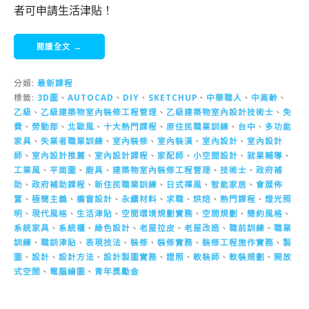
者可申請生活津貼！
閱讀全文 →
分類:
最新課程
標籤:
3D圖
、
AUTOCAD
、
DIY
、
SKETCHUP
、
中華職人
、
中高齡
、
乙級
、
乙級建築物室內裝修工程管理
、
乙級建築物室內設計技術士
、
免
費
、
勞動部
、
北歐風
、
十大熱門課程
、
原住民職業訓練
、
台中
、
多功能
家具
、
失業者職業訓練
、
室內裝修
、
室內裝潢
、
室內設計
、
室內設計
師
、
室內設計推薦
、
室內設計課程
、
家配師
、
小空間設計
、
就業輔導
、
工業風
、
平面圖
、
廚具
、
建築物室內裝修工程管理
、
技術士
、
政府補
助
、
政府補助課程
、
新住民職業訓練
、
日式禪風
、
智能家居
、
會展佈
置
、
極簡主義
、
櫥窗設計
、
永續材料
、
求職
、
烘焙
、
熱門課程
、
燈光照
明
、
現代風格
、
生活津貼
、
空間環境規劃實務
、
空間規劃
、
簡約風格
、
系統家具
、
系統櫃
、
綠色設計
、
老屋拉皮
、
老屋改造
、
職前訓練
、
職業
訓練
、
職訓津貼
、
表現技法
、
裝修
、
裝修實務
、
裝修工程施作實務
、
製
圖
、
設計
、
設計方法
、
設計製圖實務
、
證照
、
軟裝師
、
軟裝規劃
、
開放
式空間
、
電腦繪圖
、
青年獎勵金