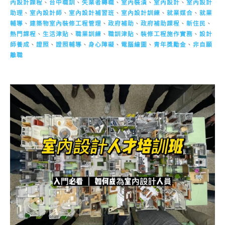
內設計課程
、
台中職訓
、
失業者轉職
、
室內裝潢
、
室內設計
、
室內設計
助理
、
室內設計師
、
室內設計補習班
、
室內設計訓練
、
就業媒合
、
就業
輔導
、
建築物室內裝修工程管理
、
政府補助
、
政府補助課程
、
新住民
、
熱門課程
、
生活津貼
、
職業訓練
、
職訓津貼
、
裝修工程施作實務
、
設計
師養成
、
證照
、
證照輔導
、
身心障礙
、
電腦繪圖
、
青年獎勵金
、
非自願
離職