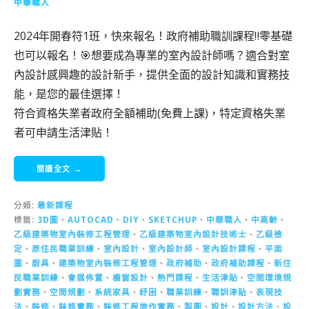
中華職人
2024年開春符1班，快來報名！政府補助職訓課程‼️零基礎
也可以報名！🎯想要成為專業的室內設計師嗎？適合對室
內設計感興趣的設計新手，提供全面的設計知識和實務技
能，是您的最佳選擇！
符合資格失業者政府全額補助(免費上課)，特定資格失業
者可申請生活津貼！
閱讀全文 →
分類:
最新課程
標籤:
3D圖
、
AUTOCAD
、
DIY
、
SKETCHUP
、
中華職人
、
中高齡
、
乙級建築物室內裝修工程管理
、
乙級建築物室內設計技術士
、
乙級檢
定
、
原住民職業訓練
、
室內設計
、
室內設計師
、
室內設計課程
、
平面
圖
、
廚具
、
建築物室內裝修工程管理
、
政府補助
、
政府補助課程
、
新住
民職業訓練
、
會展佈置
、
櫥窗設計
、
熱門課程
、
生活津貼
、
空間環境規
劃實務
、
空間規劃
、
系統家具
、
紓困
、
職業訓練
、
職訓津貼
、
表現技
法
、
裝修
、
裝修實務
、
裝修工程施作實務
、
製圖
、
設計
、
設計方法
、
設