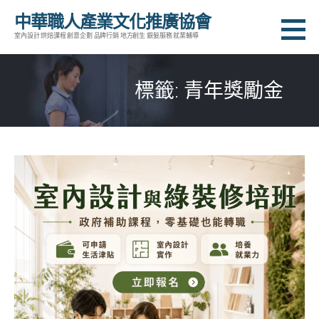
跳
中華職人產業文化推廣協會
至
室內設計 烘焙課程 創意企劃 品牌行銷 地方創生 銀髮服務 就業輔導
主
要
標籤: 青年獎勵金
內
容