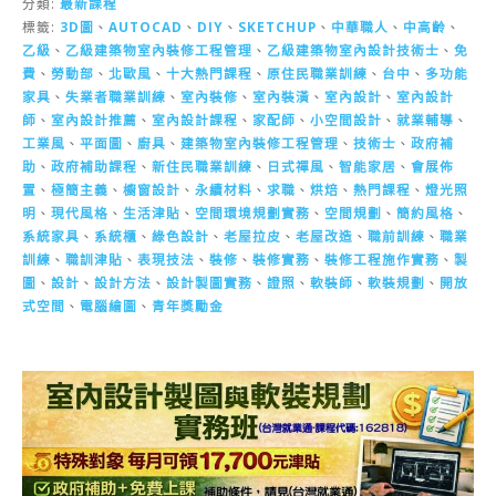
分類:
最新課程
標籤:
3D圖
、
AUTOCAD
、
DIY
、
SKETCHUP
、
中華職人
、
中高齡
、
乙級
、
乙級建築物室內裝修工程管理
、
乙級建築物室內設計技術士
、
免
費
、
勞動部
、
北歐風
、
十大熱門課程
、
原住民職業訓練
、
台中
、
多功能
家具
、
失業者職業訓練
、
室內裝修
、
室內裝潢
、
室內設計
、
室內設計
師
、
室內設計推薦
、
室內設計課程
、
家配師
、
小空間設計
、
就業輔導
、
工業風
、
平面圖
、
廚具
、
建築物室內裝修工程管理
、
技術士
、
政府補
助
、
政府補助課程
、
新住民職業訓練
、
日式禪風
、
智能家居
、
會展佈
置
、
極簡主義
、
櫥窗設計
、
永續材料
、
求職
、
烘焙
、
熱門課程
、
燈光照
明
、
現代風格
、
生活津貼
、
空間環境規劃實務
、
空間規劃
、
簡約風格
、
系統家具
、
系統櫃
、
綠色設計
、
老屋拉皮
、
老屋改造
、
職前訓練
、
職業
訓練
、
職訓津貼
、
表現技法
、
裝修
、
裝修實務
、
裝修工程施作實務
、
製
圖
、
設計
、
設計方法
、
設計製圖實務
、
證照
、
軟裝師
、
軟裝規劃
、
開放
式空間
、
電腦繪圖
、
青年獎勵金