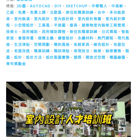
標籤:
3D圖
、
AUTOCAD
、
DIY
、
SKETCHUP
、
中華職人
、
中高齡
、
乙級
、
免費
、
免費上課
、
北歐風
、
原住民職業訓練
、
台中
、
多功能家
具
、
室內裝潢
、
室內設計
、
室內設計師
、
室內設計推薦
、
室內設計課
程
、
小空間設計
、
工業風
、
平面圖
、
廚具
、
建築物室內裝修工程管理
、
技術士
、
政府補助
、
政府補助課程
、
新住民職業訓練
、
日式禪風
、
智能
家居
、
會展佈置
、
極簡主義
、
櫥窗設計
、
永續材料
、
熱門課程
、
現代風
格
、
生活津貼
、
空間規劃
、
簡約風格
、
系統家具
、
綠色設計
、
老屋拉
皮
、
老屋改造
、
職業訓練
、
職訓津貼
、
表現技法
、
裝修
、
裝修實務
、
製
圖
、
設計
、
設計方法
、
設計製圖實務
、
證照
、
開放式空間
、
電腦繪圖
、
青年獎勵金