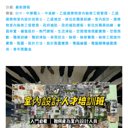
分類:
最新課程
標籤:
DIY
、
中華職人
、
中高齡
、
乙級建築物室內裝修工程管理
、
乙級
建築物室內設計技術士
、
乙級檢定
、
原住民職業訓練
、
室內設計
、
建築
物室內裝修工程管理
、
政府補助
、
政府補助課程
、
新住民職業訓練
、
會
展佈置
、
櫥窗設計
、
熱門課程
、
生活津貼
、
空間環境規劃實務
、
空間規
劃
、
職業訓練
、
職訓津貼
、
表現技法
、
裝修
、
裝修實務
、
裝修工程施作
實務
、
製圖
、
設計方法
、
設計製圖實務
、
電腦繪圖
、
電腦輔導繪圖應
用
、
青年獎勵金