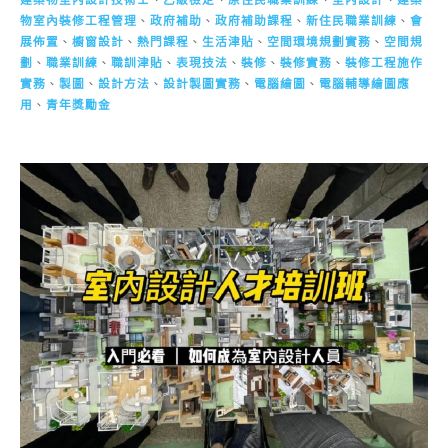
物室內裝修工程管理
、
政府補助
、
政府補助課程
、
新住民職業訓練
、
會
展佈置
、
櫥窗設計
、
熱門課程
、
生活津貼
、
空間環境規劃實務
、
空間規
劃
、
職業訓練
、
職訓津貼
、
表現技法
、
裝修
、
裝修實務
、
裝修工程施作
實務
、
製圖
、
設計方法
、
設計製圖實務
、
電腦繪圖
、
電腦輔導繪圖應
用
、
青年獎勵金