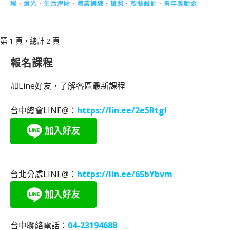
程
、
燈光
、
生活津貼
、
職業訓練
、
證照
、
軟裝設計
、
青年獎勵金
[文
第 1 頁，總計 2 頁
章]
報名課程
導
覽
加Line好友，了解各區最新課程
台中總會LINE@：
https://lin.ee/2e5RtgI
台北分處LINE@：
https://lin.ee/6SbYbvm
台中聯絡電話：
04-23194688