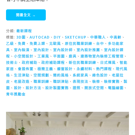
閱讀全文 →
分類:
最新課程
標籤:
3D圖
、
AUTOCAD
、
DIY
、
SKETCHUP
、
中華職人
、
中高齡
、
乙級
、
免費
、
免費上課
、
北歐風
、
原住民職業訓練
、
台中
、
多功能家
具
、
室內裝潢
、
室內設計
、
室內設計師
、
室內設計推薦
、
室內設計課
程
、
小空間設計
、
工業風
、
平面圖
、
廚具
、
建築物室內裝修工程管理
、
技術士
、
政府補助
、
政府補助課程
、
新住民職業訓練
、
日式禪風
、
智能
家居
、
會展佈置
、
極簡主義
、
櫥窗設計
、
永續材料
、
熱門課程
、
現代風
格
、
生活津貼
、
空間規劃
、
簡約風格
、
系統家具
、
綠色設計
、
老屋拉
皮
、
老屋改造
、
職業訓練
、
職訓津貼
、
表現技法
、
裝修
、
裝修實務
、
製
圖
、
設計
、
設計方法
、
設計製圖實務
、
證照
、
開放式空間
、
電腦繪圖
、
青年獎勵金