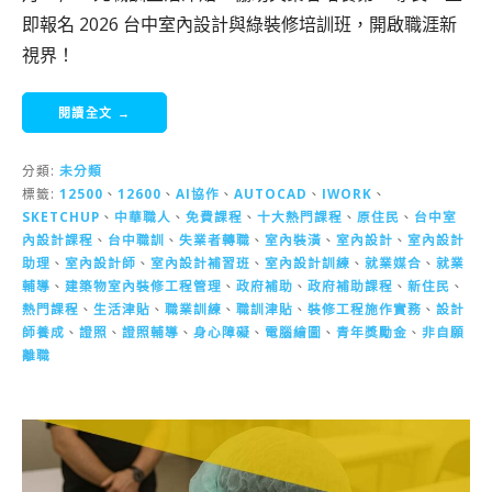
即報名 2026 台中室內設計與綠裝修培訓班，開啟職涯新
視界！
閱讀全文 →
分類:
未分類
標籤:
12500
、
12600
、
AI協作
、
AUTOCAD
、
IWORK
、
SKETCHUP
、
中華職人
、
免費課程
、
十大熱門課程
、
原住民
、
台中室
內設計課程
、
台中職訓
、
失業者轉職
、
室內裝潢
、
室內設計
、
室內設計
助理
、
室內設計師
、
室內設計補習班
、
室內設計訓練
、
就業媒合
、
就業
輔導
、
建築物室內裝修工程管理
、
政府補助
、
政府補助課程
、
新住民
、
熱門課程
、
生活津貼
、
職業訓練
、
職訓津貼
、
裝修工程施作實務
、
設計
師養成
、
證照
、
證照輔導
、
身心障礙
、
電腦繪圖
、
青年獎勵金
、
非自願
離職