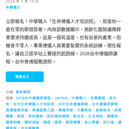
2026 年 5 月 14 日
中華職人
立即報名！中華職人「生命禮儀人才培訓班」，就是你一
直在等的那個答案。內政部數據顯示，高齡化趨勢讓殯葬
業需求持續成長，這是一個有溫度、也有前景的產業。但
機會不等人，專業禮儀人員需要紮實的系統訓練，現在報
名，讓自己提早站上賽道的起跑線。2026台中禮儀師課
程。台中喪禮服務證照。
閱讀全文 →
分類:
最新課程
標籤:
2026台中禮儀師課程
、
IWORK
、
中華職人
、
免費課程
、
原住
民
、
台中生命禮儀人才培訓班
、
台中生命禮儀課程
、
台中禮儀師課程
、
喪禮服務丙級
、
喪禮服務乙級
、
喪禮流程
、
大體美容
、
就業媒合
、
就業
輔導
、
撿骨
、
政府補助
、
政府補助課程
、
新住民
、
生活津貼
、
禮儀師
、
職業訓練
、
職訓津貼
、
誦經
、
證照
、
證照輔導
、
身心障礙
、
送行者
、
遺
體修復
、
非自願離職