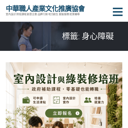
跳
中華職人產業文化推廣協會
至
室內設計 烘焙課程 創意企劃 品牌行銷 地方創生 銀髮服務 就業輔導
主
要
標籤: 身心障礙
內
容