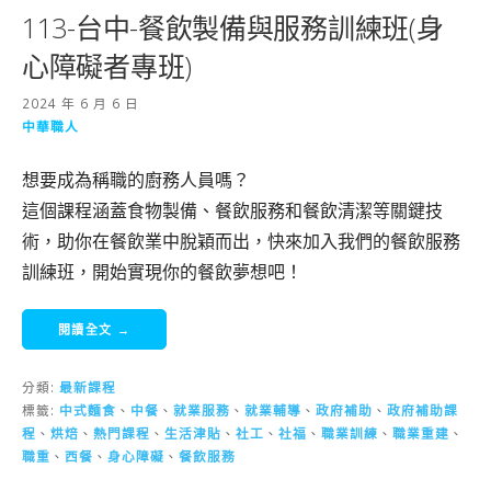
113-台中-餐飲製備與服務訓練班(身
心障礙者專班)
2024 年 6 月 6 日
中華職人
想要成為稱職的廚務人員嗎？
這個課程涵蓋食物製備、餐飲服務和餐飲清潔等關鍵技
術，助你在餐飲業中脫穎而出，快來加入我們的餐飲服務
訓練班，開始實現你的餐飲夢想吧！
閱讀全文 →
分類:
最新課程
標籤:
中式麵食
、
中餐
、
就業服務
、
就業輔導
、
政府補助
、
政府補助課
程
、
烘焙
、
熱門課程
、
生活津貼
、
社工
、
社福
、
職業訓練
、
職業重建
、
職重
、
西餐
、
身心障礙
、
餐飲服務