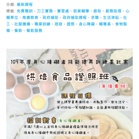
分類:
最新課程
標籤:
免費職訓
、
刀工實務
、
實習處
、
就業輔導
、
廚助
、
廚務助理
、
心
輔單位
、
推廣教育
、
政府補助
、
政府補助課程
、
求職
、
生活津貼
、
社
工
、
社服機構
、
職業訓練
、
諮商
、
證照
、
身心障礙
、
輔導員
、
食物製
備
、
餐飲
、
餐飲服務