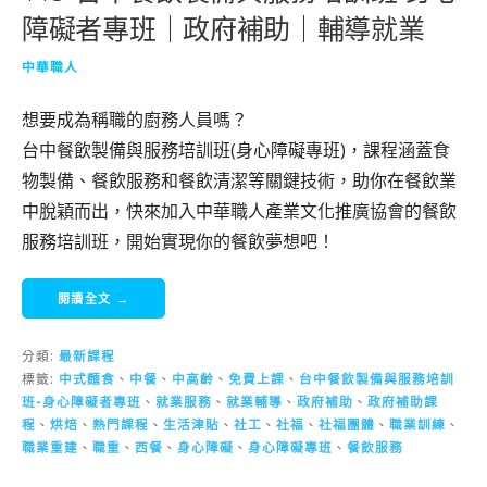
障礙者專班｜政府補助｜輔導就業
中華職人
想要成為稱職的廚務人員嗎？
台中餐飲製備與服務培訓班(身心障礙專班)，課程涵蓋食
物製備、餐飲服務和餐飲清潔等關鍵技術，助你在餐飲業
中脫穎而出，快來加入中華職人產業文化推廣協會的餐飲
服務培訓班，開始實現你的餐飲夢想吧！
閱讀全文 →
分類:
最新課程
標籤:
中式麵食
、
中餐
、
中高齡
、
免費上課
、
台中餐飲製備與服務培訓
班-身心障礙者專班
、
就業服務
、
就業輔導
、
政府補助
、
政府補助課
程
、
烘焙
、
熱門課程
、
生活津貼
、
社工
、
社福
、
社福團體
、
職業訓練
、
職業重建
、
職重
、
西餐
、
身心障礙
、
身心障礙專班
、
餐飲服務