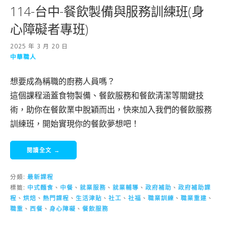
114-台中-餐飲製備與服務訓練班(身
心障礙者專班)
2025 年 3 月 20 日
中華職人
想要成為稱職的廚務人員嗎？
這個課程涵蓋食物製備、餐飲服務和餐飲清潔等關鍵技
術，助你在餐飲業中脫穎而出，快來加入我們的餐飲服務
訓練班，開始實現你的餐飲夢想吧！
閱讀全文 →
分類:
最新課程
標籤:
中式麵食
、
中餐
、
就業服務
、
就業輔導
、
政府補助
、
政府補助課
程
、
烘焙
、
熱門課程
、
生活津貼
、
社工
、
社福
、
職業訓練
、
職業重建
、
職重
、
西餐
、
身心障礙
、
餐飲服務