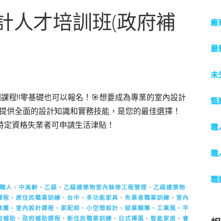
設計人才培訓班(政府補
廠
最
未
課程‼️零基礎也可以報名！🎯想要成為專業的室內設計
甄
提供全面的設計知識和實務技能，是您的最佳選擇！
，特定資格失業者可申請生活津貼！
職
職
職
職人
、
中高齡
、
乙級
、
乙級建築物室內裝修工程管理
、
乙級建築物
課程
、
原住民職業訓練
、
台中
、
多功能家具
、
失業者職業訓練
、
室內
推薦
、
室內設計課程
、
家配師
、
小空間設計
、
就業輔導
、
工業風
、
平
府補助
、
政府補助課程
、
新住民職業訓練
、
日式禪風
、
智能家居
、
會