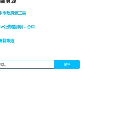
相關資源
中市政府勞工局
OV公費職訓網 – 台中
灣就業通