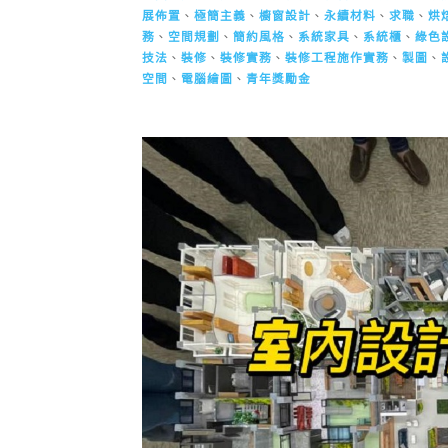
展佈置
、
極簡主義
、
櫥窗設計
、
永續材料
、
求職
、
烘
務
、
空間規劃
、
簡約風格
、
系統家具
、
系統櫃
、
綠色
技法
、
裝修
、
裝修實務
、
裝修工程施作實務
、
製圖
、
空間
、
電腦繪圖
、
青年獎勵金