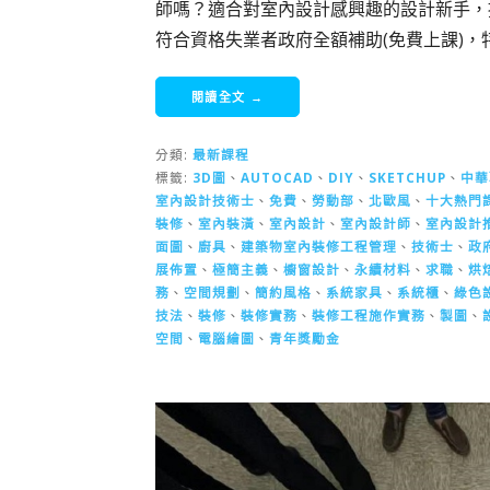
師嗎？適合對室內設計感興趣的設計新手，
符合資格失業者政府全額補助(免費上課)
閱讀全文 →
分類:
最新課程
標籤:
3D圖
、
AUTOCAD
、
DIY
、
SKETCHUP
、
中華
室內設計技術士
、
免費
、
勞動部
、
北歐風
、
十大熱門
裝修
、
室內裝潢
、
室內設計
、
室內設計師
、
室內設計
面圖
、
廚具
、
建築物室內裝修工程管理
、
技術士
、
政
展佈置
、
極簡主義
、
櫥窗設計
、
永續材料
、
求職
、
烘
務
、
空間規劃
、
簡約風格
、
系統家具
、
系統櫃
、
綠色
技法
、
裝修
、
裝修實務
、
裝修工程施作實務
、
製圖
、
空間
、
電腦繪圖
、
青年獎勵金