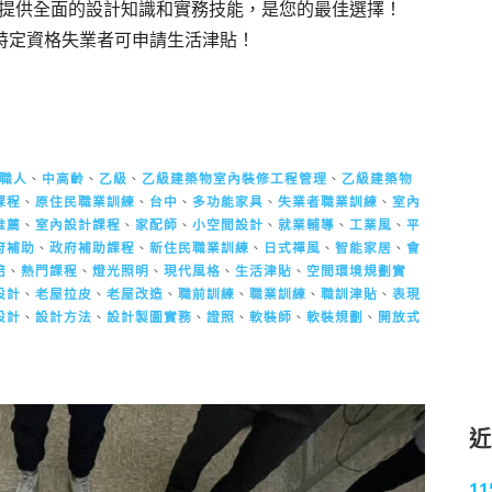
提供全面的設計知識和實務技能，是您的最佳選擇！
，特定資格失業者可申請生活津貼！
職人
、
中高齡
、
乙級
、
乙級建築物室內裝修工程管理
、
乙級建築物
課程
、
原住民職業訓練
、
台中
、
多功能家具
、
失業者職業訓練
、
室內
推薦
、
室內設計課程
、
家配師
、
小空間設計
、
就業輔導
、
工業風
、
平
府補助
、
政府補助課程
、
新住民職業訓練
、
日式禪風
、
智能家居
、
會
焙
、
熱門課程
、
燈光照明
、
現代風格
、
生活津貼
、
空間環境規劃實
設計
、
老屋拉皮
、
老屋改造
、
職前訓練
、
職業訓練
、
職訓津貼
、
表現
設計
、
設計方法
、
設計製圖實務
、
證照
、
軟裝師
、
軟裝規劃
、
開放式
1