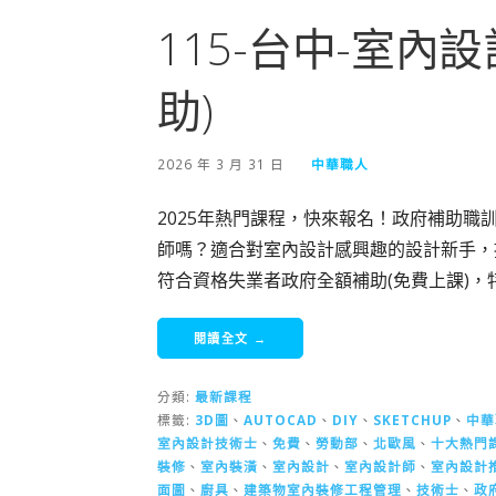
115-台中-室內
助)
2026 年 3 月 31 日
中華職人
2025年熱門課程，快來報名！政府補助職訓
師嗎？適合對室內設計感興趣的設計新手，
符合資格失業者政府全額補助(免費上課)
閱讀全文 →
分類:
最新課程
標籤:
3D圖
、
AUTOCAD
、
DIY
、
SKETCHUP
、
中華
室內設計技術士
、
免費
、
勞動部
、
北歐風
、
十大熱門
裝修
、
室內裝潢
、
室內設計
、
室內設計師
、
室內設計
面圖
、
廚具
、
建築物室內裝修工程管理
、
技術士
、
政