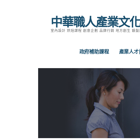
跳
至
中華職人產業文
主
要
室內設計 烘焙課程 創意企劃 品牌行銷 地方創生 銀髮
內
容
政府補助課程
產業人才