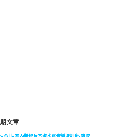
近期文章
15-台北-室內裝修及基礎水電修繕培訓班-錄取