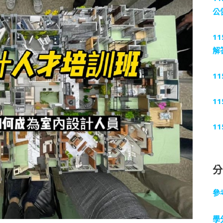
公
1
解
1
1
1
參
學