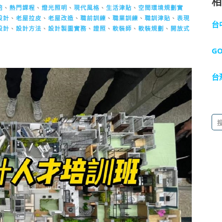
焙
、
熱門課程
、
燈光照明
、
現代風格
、
生活津貼
、
空間環境規劃實
設計
、
老屋拉皮
、
老屋改造
、
職前訓練
、
職業訓練
、
職訓津貼
、
表現
台
設計
、
設計方法
、
設計製圖實務
、
證照
、
軟裝師
、
軟裝規劃
、
開放式
G
台
搜
尋
關
鍵
字: