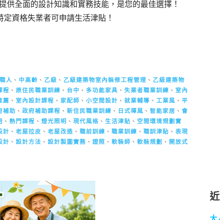
提供全面的設計知識和實務技能，是您的最佳選擇！
，特定資格失業者可申請生活津貼！
職人
、
中高齡
、
乙級
、
乙級建築物室內裝修工程管理
、
乙級建築物
課程
、
原住民職業訓練
、
台中
、
多功能家具
、
失業者職業訓練
、
室內
推薦
、
室內設計課程
、
家配師
、
小空間設計
、
就業輔導
、
工業風
、
平
府補助
、
政府補助課程
、
新住民職業訓練
、
日式禪風
、
智能家居
、
會
焙
、
熱門課程
、
燈光照明
、
現代風格
、
生活津貼
、
空間環境規劃實
設計
、
老屋拉皮
、
老屋改造
、
職前訓練
、
職業訓練
、
職訓津貼
、
表現
設計
、
設計方法
、
設計製圖實務
、
證照
、
軟裝師
、
軟裝規劃
、
開放式
大