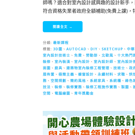
師嗎？適合對室內設計感興趣的設計新手，
符合資格失業者政府全額補助(免費上課)
閱讀全文 →
分類:
最新課程
標籤:
3D圖
、
AUTOCAD
、
DIY
、
SKETCHUP
、
中華
室內設計技術士
、
免費
、
勞動部
、
北歐風
、
十大熱門
裝修
、
室內裝潢
、
室內設計
、
室內設計師
、
室內設計
面圖
、
廚具
、
建築物室內裝修工程管理
、
技術士
、
政
展佈置
、
極簡主義
、
櫥窗設計
、
永續材料
、
求職
、
烘
務
、
空間規劃
、
簡約風格
、
系統家具
、
系統櫃
、
綠色
技法
、
裝修
、
裝修實務
、
裝修工程施作實務
、
製圖
、
空間
、
電腦繪圖
、
青年獎勵金