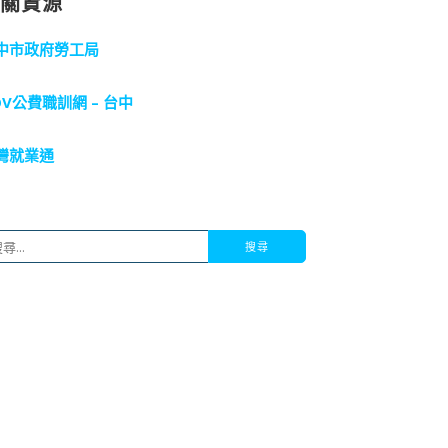
相關資源
中市政府勞工局
OV公費職訓網 – 台中
灣就業通