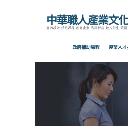
跳
至
中華職人產業文
主
要
室內設計 烘焙課程 創意企劃 品牌行銷 地方創生 銀髮
內
容
政府補助課程
產業人才