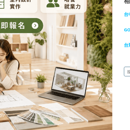
台
G
台
搜
尋
關
鍵
字: