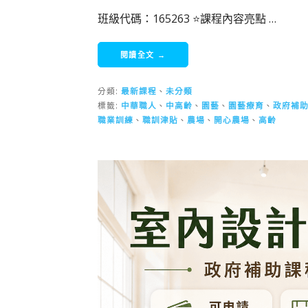
班級代碼：165263 ⭐課程內容亮點 …
閱讀全文 →
分類:
最新課程
、
未分類
標籤:
中華職人
、
中高齡
、
園藝
、
園藝療育
、
政府補
職業訓練
、
職訓津貼
、
農場
、
開心農場
、
高齡