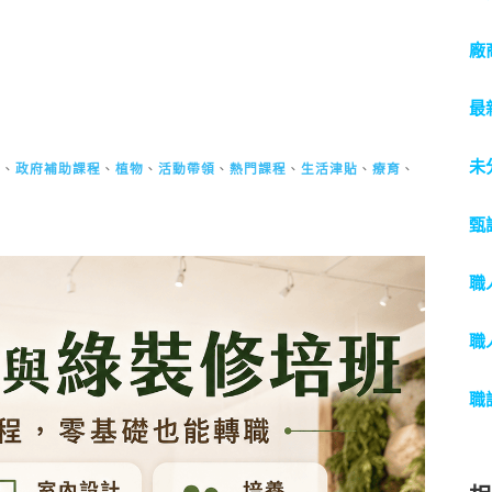
廠
最
未
助
、
政府補助課程
、
植物
、
活動帶領
、
熱門課程
、
生活津貼
、
療育
、
甄
職
職
職