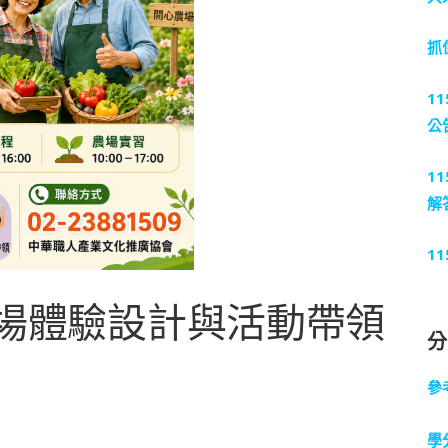
抓
1
公
1
解
1
心農場體驗設計與活動帶領
參
學