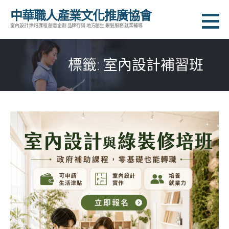
跳
中華職人產業文化推廣協會
至
室內設計 烘焙課程 創意企劃 品牌行銷 地方創生 銀髮服務 就業輔導
主
要
標籤: 室內設計補習班
內
容