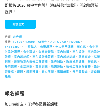
即報名 2026 台中室內設計與綠裝修培訓班，開啟職涯新
視界！
閱讀全文 →
分類:
未分類
標籤:
12500
、
12600
、
AI協作
、
AUTOCAD
、
IWORK
、
SKETCHUP
、
中華職人
、
免費課程
、
十大熱門課程
、
原住民
、
台中室
內設計課程
、
台中職訓
、
失業者轉職
、
室內裝潢
、
室內設計
、
室內設計
助理
、
室內設計師
、
室內設計補習班
、
室內設計訓練
、
就業媒合
、
就業
輔導
、
建築物室內裝修工程管理
、
政府補助
、
政府補助課程
、
新住民
、
熱門課程
、
生活津貼
、
職業訓練
、
職訓津貼
、
裝修工程施作實務
、
設計
師養成
、
證照
、
證照輔導
、
身心障礙
、
電腦繪圖
、
青年獎勵金
、
非自願
離職
報名課程
加Line好友，了解各區最新課程