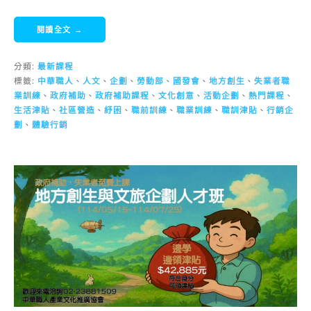
閱讀全文 →
分類:
最新課程
標籤:
中華職人
、
人文
、
企劃
、
勞動部
、
國發會
、
地方創生
、
失業者職
業訓練
、
政府補助
、
政府補助課程
、
文化創意
、
活動企劃
、
熱門課程
、
生活津貼
、
社區營造
、
紓困
、
職前訓練
、
職業訓練
、
職訓津貼
、
行銷企
劃
、
體驗行銷