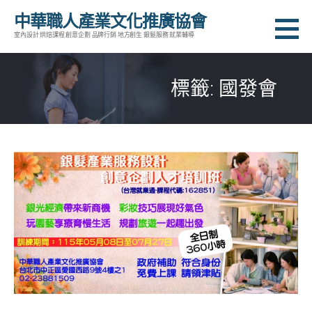
跳
中華職人產業文化推廣協會
至
室內設計 烘焙課程 創意企劃 品牌行銷 地方創生 銀髮服務 就業輔導
主
要
標籤: 國發會
內
容