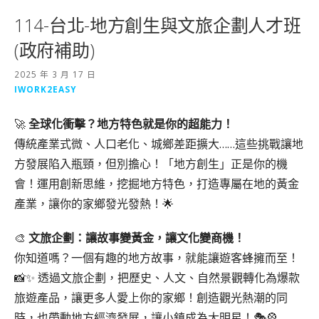
114-台北-地方創生與文旅企劃人才班
(政府補助)
2025 年 3 月 17 日
IWORK2EASY
🚀
全球化衝擊？地方特色就是你的超能力！
傳統產業式微、人口老化、城鄉差距擴大……這些挑戰讓地
方發展陷入瓶頸，但別擔心！「地方創生」正是你的機
會！運用創新思維，挖掘地方特色，打造專屬在地的黃金
產業，讓你的家鄉發光發熱！🌟
🎨
文旅企劃：讓故事變黃金，讓文化變商機！
你知道嗎？一個有趣的地方故事，就能讓遊客蜂擁而至！
📸✨ 透過文旅企劃，把歷史、人文、自然景觀轉化為爆款
旅遊產品，讓更多人愛上你的家鄉！創造觀光熱潮的同
時，也帶動地方經濟發展，讓小鎮成為大明星！🎭🎡