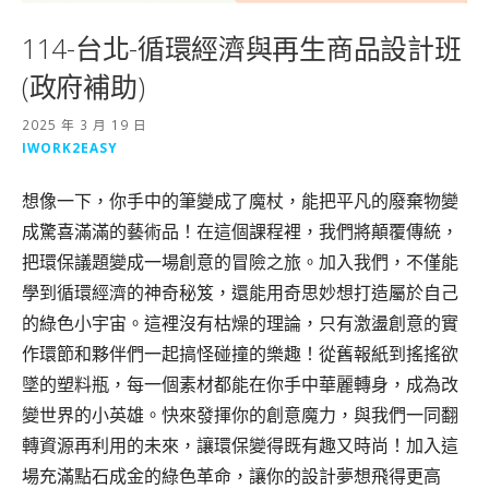
114-台北-循環經濟與再生商品設計班
(政府補助)
2025 年 3 月 19 日
IWORK2EASY
想像一下，你手中的筆變成了魔杖，能把平凡的廢棄物變
成驚喜滿滿的藝術品！在這個課程裡，我們將顛覆傳統，
把環保議題變成一場創意的冒險之旅。加入我們，不僅能
學到循環經濟的神奇秘笈，還能用奇思妙想打造屬於自己
的綠色小宇宙。這裡沒有枯燥的理論，只有激盪創意的實
作環節和夥伴們一起搞怪碰撞的樂趣！從舊報紙到搖搖欲
墜的塑料瓶，每一個素材都能在你手中華麗轉身，成為改
變世界的小英雄。快來發揮你的創意魔力，與我們一同翻
轉資源再利用的未來，讓環保變得既有趣又時尚！加入這
場充滿點石成金的綠色革命，讓你的設計夢想飛得更高