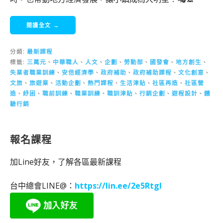
閱讀全文 →
分類:
最新課程
標籤:
三萬元
、
中華職人
、
人文
、
企劃
、
勞動部
、
國發會
、
地方創生
、
失業者職業訓練
、
安倍經濟學
、
政府補助
、
政府補助課程
、
文化創意
、
文旅
、
旅遊業
、
活動企劃
、
熱門課程
、
生活津貼
、
社區再造
、
社區營
造
、
紓困
、
職前訓練
、
職業訓練
、
職訓津貼
、
行銷企劃
、
遊程設計
、
體
驗行銷
報名課程
加Line好友，了解各區最新課程
台中總會LINE@：
https://lin.ee/2e5RtgI