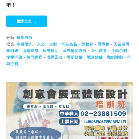
吧！
閱讀全文 →
分類:
最新課程
標籤:
中華職人
、
人文
、
企劃
、
再生商品
、
勞動部
、
國發會
、
失業者職
業訓練
、
循環經濟
、
政府補助
、
政府補助課程
、
文化創意
、
活動企劃
、
淨零排碳
、
熱門課程
、
環保回收
、
職前訓練
、
職業訓練
、
職訓津貼
、
行
銷企劃