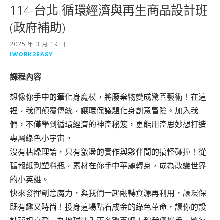
114-台北-循環經濟與再生商品設計班
(政府補助)
2025 年 3 月 19 日
IWORK2EASY
課程內容
想像你手中的筆化身魔杖，將廢棄物變成驚喜藝術！在這
裡，我們顛覆傳統，讓環保議題化身創意冒險。加入我
們，不僅學到循環經濟的神奇秘笈，更能用奇思妙想打造
專屬綠色小宇宙。
沒有枯燥理論，只有激盪的實作與夥伴間的搞怪碰撞！從
舊報紙到塑料瓶，素材在你手中華麗轉身，成為改變世界
的小英雄。
快來發揮創意魔力，與我們一起翻轉資源再利用，讓環保
既有趣又時尚！投身這場點石成金的綠色革命，讓你的設