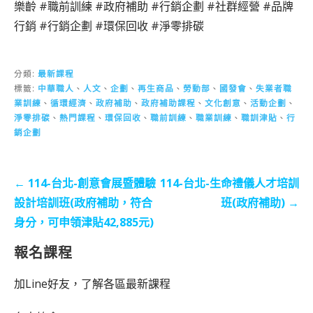
樂齡 #職前訓練 #政府補助 #行銷企劃 #社群經營 #品牌
行銷 #行銷企劃 #環保回收 #淨零排碳
分類:
最新課程
標籤:
中華職人
、
人文
、
企劃
、
再生商品
、
勞動部
、
國發會
、
失業者職
業訓練
、
循環經濟
、
政府補助
、
政府補助課程
、
文化創意
、
活動企劃
、
淨零排碳
、
熱門課程
、
環保回收
、
職前訓練
、
職業訓練
、
職訓津貼
、
行
銷企劃
文
← 114-台北-創意會展暨體驗
114-台北-生命禮儀人才培訓
章
設計培訓班(政府補助，符合
班(政府補助) →
導
身分，可申領津貼42,885元)
覽
報名課程
加Line好友，了解各區最新課程