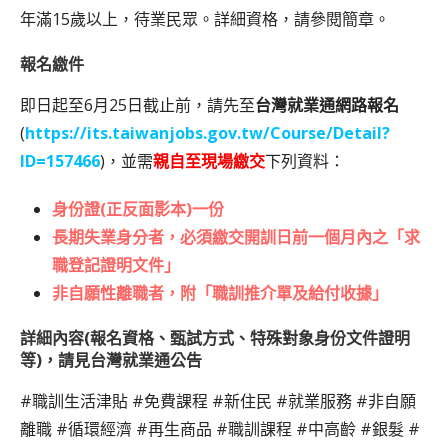
年滿15歲以上，待業民眾。詳細資格，請參閱簡章。
報名繳件
即日起至6月25日截止前，請先至
台灣就業通網路報名
(
https://its.taiwanjobs.gov.tw/Course/Detail?
ID=157466
)，並需
親自至現場繳交
下列資料：
身份證
(正反面影本)一份
長期失業身分者，必須繳交開訓日前一個月內之「求
職登記證明文件」
非自願性離職者，附「
職訓推介單及給付收據
」
詳細內容(報名資格、甄試方式、特殊對象身份文件證明
等)，請見台灣就業通公告
#職訓生活津貼 #免費課程 #新住民 #就業服務 #非自願
離職 #循環經濟 #再生商品 #職訓課程 #中高齡 #銀髮 #