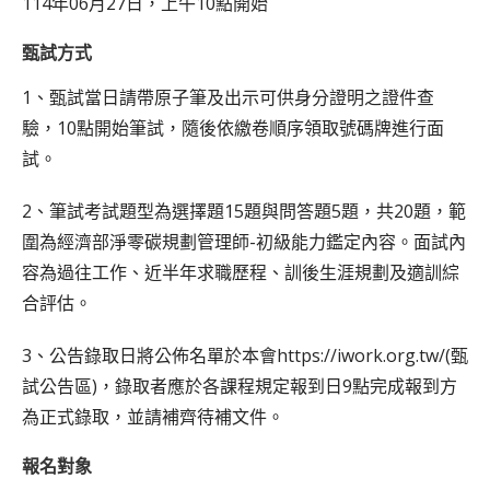
114年06月27日，上午10點開始
甄試方式
1、甄試當日請帶原子筆及出示可供身分證明之證件查
驗，10點開始筆試，隨後依繳卷順序領取號碼牌進行面
試。
2、筆試考試題型為選擇題15題與問答題5題，共20題，範
圍為經濟部淨零碳規劃管理師-初級能力鑑定內容。面試內
容為過往工作、近半年求職歷程、訓後生涯規劃及適訓綜
合評估。
3、公告錄取日將公佈名單於本會https://iwork.org.tw/(甄
試公告區)，錄取者應於各課程規定報到日9點完成報到方
為正式錄取，並請補齊待補文件。
報名對象