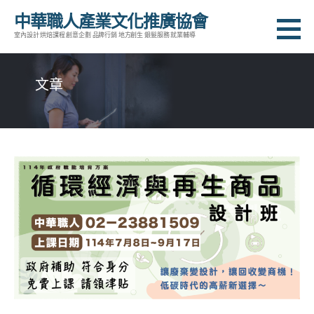
跳
中華職人產業文化推廣協會
至
室內設計 烘焙課程 創意企劃 品牌行銷 地方創生 銀髮服務 就業輔導
主
要
文章
內
容