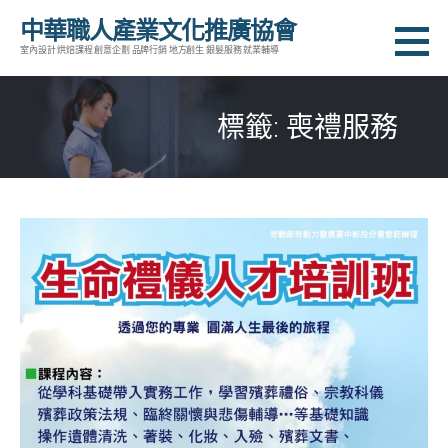
跳
中華職人產業文化推廣協會
至
室內設計 烘焙課程 創意企劃 品牌行銷 地方創生 銀髮服務 就業輔導
主
要
標籤: 喪禮服務
內
容