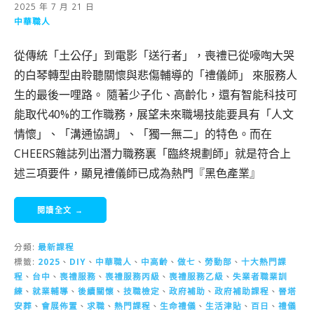
2025 年 7 月 21 日
中華職人
從傳統「土公仔」到電影「送行者」，喪禮已從嚎啕大哭
的白琴轉型由聆聽關懷與悲傷輔導的「禮儀師」 來服務人
生的最後一哩路。 隨著少子化、高齡化，還有智能科技可
能取代40%的工作職務，展望未來職場技能要具有「人文
情懷」、「溝通協調」、「獨一無二」的特色。而在
CHEERS雜誌列出潛力職務裏「臨終規劃師」就是符合上
述三項要件，顯見禮儀師已成為熱門『黑色產業』
閱讀全文 →
分類:
最新課程
標籤:
2025
、
DIY
、
中華職人
、
中高齡
、
做七
、
勞動部
、
十大熱門課
程
、
台中
、
喪禮服務
、
喪禮服務丙級
、
喪禮服務乙級
、
失業者職業訓
練
、
就業輔導
、
後續關懷
、
技職檢定
、
政府補助
、
政府補助課程
、
晉塔
安葬
、
會展佈置
、
求職
、
熱門課程
、
生命禮儀
、
生活津貼
、
百日
、
禮儀