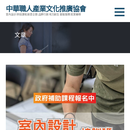
跳
中華職人產業文化推廣協會
至
室內設計 烘焙課程 創意企劃 品牌行銷 地方創生 銀髮服務 就業輔導
主
要
文章
內
容