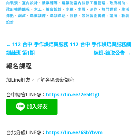
內裝潢
、
室內設計
、
就業輔導
、
建築物室內裝修工程管理
、
政府補助
、
政府補助課程
、
木工
、
櫥窗設計
、
水電
、
求職
、
泥作
、
熱門課程
、
生活
津貼
、
網紅
、
職業訓練
、
職訓津貼
、
裝修
、
設計製圖實務
、
證照
、
軟裝
設計
文
← 112-台中-手作烘焙與服務
112-台中-手作烘焙與服務訓
章
訓練班 第1期
練班-錄取公告 →
導
報名課程
覽
加Line好友，了解各區最新課程
台中總會LINE@：
https://lin.ee/2e5RtgI
台北分處LINE@：
https://lin.ee/6SbYbvm