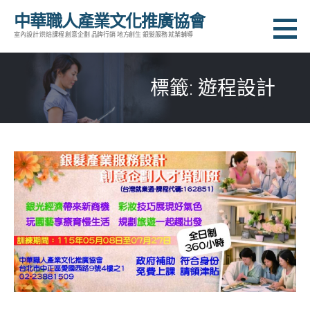
跳
中華職人產業文化推廣協會
至
室內設計 烘焙課程 創意企劃 品牌行銷 地方創生 銀髮服務 就業輔導
主
要
標籤: 遊程設計
內
容