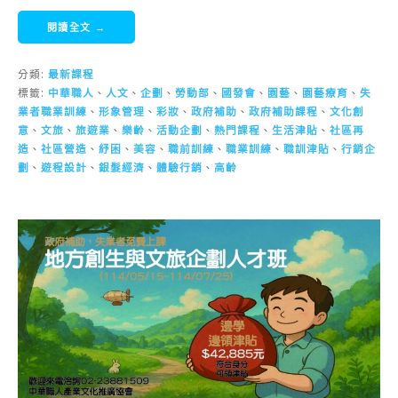
閱讀全文 →
分類:
最新課程
標籤:
中華職人
、
人文
、
企劃
、
勞動部
、
國發會
、
園藝
、
園藝療育
、
失
業者職業訓練
、
形象管理
、
彩妝
、
政府補助
、
政府補助課程
、
文化創
意
、
文旅
、
旅遊業
、
樂齡
、
活動企劃
、
熱門課程
、
生活津貼
、
社區再
造
、
社區營造
、
紓困
、
美容
、
職前訓練
、
職業訓練
、
職訓津貼
、
行銷企
劃
、
遊程設計
、
銀髮經濟
、
體驗行銷
、
高齡