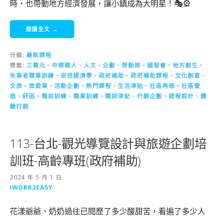
時，也帶動地方經濟發展，讓小鎮成為大明星！🎭🎡
閱讀全文 →
分類:
最新課程
標籤:
三萬元
、
中華職人
、
人文
、
企劃
、
勞動部
、
國發會
、
地方創生
、
失業者職業訓練
、
安倍經濟學
、
政府補助
、
政府補助課程
、
文化創意
、
文旅
、
旅遊業
、
活動企劃
、
熱門課程
、
生活津貼
、
社區再造
、
社區營
造
、
紓困
、
職前訓練
、
職業訓練
、
職訓津貼
、
行銷企劃
、
遊程設計
、
體
驗行銷
113-台北-觀光導覽設計與旅遊企劃培
訓班-高齡專班(政府補助)
2024 年 5 月 1 日
IWORK2EASY
花漾爺爺、奶奶過往已閱歷了多少酸甜苦，看遍了多少人