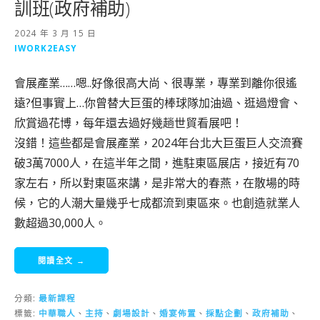
訓班(政府補助)
2024 年 3 月 15 日
IWORK2EASY
會展產業……嗯..好像很高大尚、很專業，專業到離你很遙
遠?但事實上…你曾替大巨蛋的棒球隊加油過、逛過燈會、
欣賞過花博，每年還去過好幾趟世貿看展吧！
沒錯！這些都是會展產業，2024年台北大巨蛋巨人交流賽
破3萬7000人，在這半年之間，進駐東區展店，接近有70
家左右，所以對東區來講，是非常大的春燕，在散場的時
候，它的人潮大量幾乎七成都流到東區來。也創造就業人
數超過30,000人。
閱讀全文 →
分類:
最新課程
標籤:
中華職人
、
主持
、
劇場設計
、
婚宴佈置
、
採點企劃
、
政府補助
、