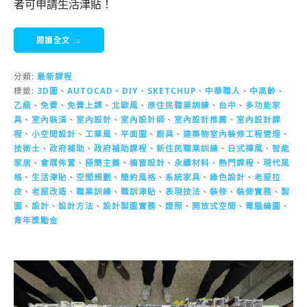
者可申請生活津貼！
閱讀全文 →
分類:
最新課程
標籤:
3D圖
、
AUTOCAD
、
DIY
、
SKETCHUP
、
中華職人
、
中高齡
、
乙級
、
免費
、
免費上課
、
北歐風
、
原住民職業訓練
、
台中
、
多功能家
具
、
室內裝潢
、
室內設計
、
室內設計師
、
室內設計推薦
、
室內設計課
程
、
小空間設計
、
工業風
、
平面圖
、
廚具
、
建築物室內裝修工程管理
、
技術士
、
政府補助
、
政府補助課程
、
新住民職業訓練
、
日式禪風
、
智能
家居
、
會展佈置
、
極簡主義
、
櫥窗設計
、
永續材料
、
熱門課程
、
現代風
格
、
生活津貼
、
空間規劃
、
簡約風格
、
系統家具
、
綠色設計
、
老屋拉
皮
、
老屋改造
、
職業訓練
、
職訓津貼
、
表現技法
、
裝修
、
裝修實務
、
製
圖
、
設計
、
設計方法
、
設計製圖實務
、
證照
、
開放式空間
、
電腦繪圖
、
青年獎勵金