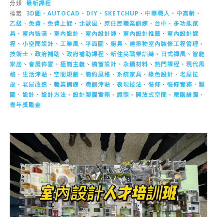
分類:
最新課程
標籤:
3D圖
、
AUTOCAD
、
DIY
、
SKETCHUP
、
中華職人
、
中高齡
、
乙級
、
免費
、
免費上課
、
北歐風
、
原住民職業訓練
、
台中
、
多功能家
具
、
室內裝潢
、
室內設計
、
室內設計師
、
室內設計推薦
、
室內設計課
程
、
小空間設計
、
工業風
、
平面圖
、
廚具
、
建築物室內裝修工程管理
、
技術士
、
政府補助
、
政府補助課程
、
新住民職業訓練
、
日式禪風
、
智能
家居
、
會展佈置
、
極簡主義
、
櫥窗設計
、
永續材料
、
熱門課程
、
現代風
格
、
生活津貼
、
空間規劃
、
簡約風格
、
系統家具
、
綠色設計
、
老屋拉
皮
、
老屋改造
、
職業訓練
、
職訓津貼
、
表現技法
、
裝修
、
裝修實務
、
製
圖
、
設計
、
設計方法
、
設計製圖實務
、
證照
、
開放式空間
、
電腦繪圖
、
青年獎勵金