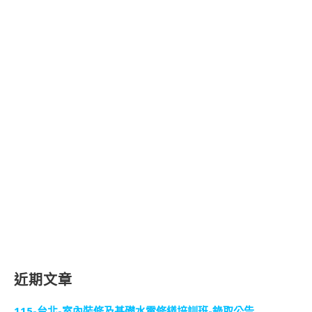
近期文章
115-台北-室內裝修及基礎水電修繕培訓班-錄取公告