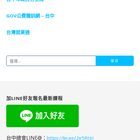
GOV公費職訓網 – 台中
台灣就業通
搜
尋
關
鍵
字:
加LINE好友報名最新課程
台中總會LINE@：
https://lin.ee/2e5RtgI