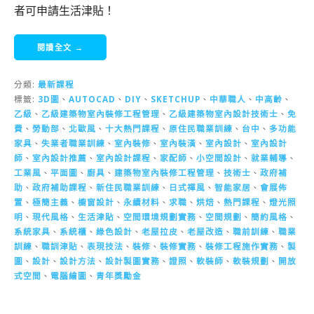
者可申請生活津貼！
閱讀全文 →
分類:
最新課程
標籤:
3D圖
、
AUTOCAD
、
DIY
、
SKETCHUP
、
中華職人
、
中高齡
、
乙級
、
乙級建築物室內裝修工程管理
、
乙級建築物室內設計技術士
、
免
費
、
勞動部
、
北歐風
、
十大熱門課程
、
原住民職業訓練
、
台中
、
多功能
家具
、
失業者職業訓練
、
室內裝修
、
室內裝潢
、
室內設計
、
室內設計
師
、
室內設計推薦
、
室內設計課程
、
家配師
、
小空間設計
、
就業輔導
、
工業風
、
平面圖
、
廚具
、
建築物室內裝修工程管理
、
技術士
、
政府補
助
、
政府補助課程
、
新住民職業訓練
、
日式禪風
、
智能家居
、
會展佈
置
、
極簡主義
、
櫥窗設計
、
永續材料
、
求職
、
烘焙
、
熱門課程
、
燈光照
明
、
現代風格
、
生活津貼
、
空間環境規劃實務
、
空間規劃
、
簡約風格
、
系統家具
、
系統櫃
、
綠色設計
、
老屋拉皮
、
老屋改造
、
職前訓練
、
職業
訓練
、
職訓津貼
、
表現技法
、
裝修
、
裝修實務
、
裝修工程施作實務
、
製
圖
、
設計
、
設計方法
、
設計製圖實務
、
證照
、
軟裝師
、
軟裝規劃
、
開放
式空間
、
電腦繪圖
、
青年獎勵金