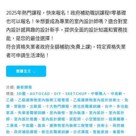
2025年熱門課程，快來報名！政府補助職訓課程‼️零基礎
也可以報名！🎯想要成為專業的室內設計師嗎？適合對室
內設計感興趣的設計新手，提供全面的設計知識和實務技
能，是您的最佳選擇！
符合資格失業者政府全額補助(免費上課)，特定資格失業
者可申請生活津貼！
閱讀全文 →
分類:
最新課程
標籤:
3D圖
、
AUTOCAD
、
DIY
、
SKETCHUP
、
中華職人
、
中高齡
、
乙級
、
乙級建築物室內裝修工程管理
、
乙級建築物室內設計技術士
、
免
費
、
勞動部
、
北歐風
、
十大熱門課程
、
原住民職業訓練
、
台中
、
多功能
家具
、
失業者職業訓練
、
室內裝修
、
室內裝潢
、
室內設計
、
室內設計
師
、
室內設計推薦
、
室內設計課程
、
家配師
、
小空間設計
、
就業輔導
、
工業風
、
平面圖
、
廚具
、
建築物室內裝修工程管理
、
技術士
、
政府補
助
、
政府補助課程
、
新住民職業訓練
、
日式禪風
、
智能家居
、
會展佈