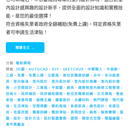
內設計感興趣的設計新手，提供全面的設計知識和實務技
能，是您的最佳選擇！
符合資格失業者政府全額補助(免費上課)，特定資格失業
者可申請生活津貼！
閱讀全文 →
分類:
最新課程
標籤:
3D圖
、
AUTOCAD
、
DIY
、
SKETCHUP
、
中華職人
、
中高齡
、
乙級
、
免費
、
免費上課
、
北歐風
、
原住民職業訓練
、
台中
、
多功能家
具
、
室內裝潢
、
室內設計
、
室內設計師
、
室內設計推薦
、
室內設計課
程
、
小空間設計
、
工業風
、
平面圖
、
廚具
、
建築物室內裝修工程管理
、
技術士
、
政府補助
、
政府補助課程
、
新住民職業訓練
、
日式禪風
、
智能
家居
、
會展佈置
、
極簡主義
、
櫥窗設計
、
永續材料
、
熱門課程
、
現代風
格
、
生活津貼
、
空間規劃
、
簡約風格
、
系統家具
、
綠色設計
、
老屋拉
皮
、
老屋改造
、
職業訓練
、
職訓津貼
、
表現技法
、
裝修
、
裝修實務
、
製
圖
、
設計
、
設計方法
、
設計製圖實務
、
證照
、
開放式空間
、
電腦繪圖
、
青年獎勵金