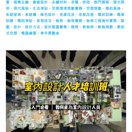
置
、
極簡主義
、
櫥窗設計
、
永續材料
、
求職
、
烘焙
、
熱門課程
、
燈光照
明
、
現代風格
、
生活津貼
、
空間環境規劃實務
、
空間規劃
、
簡約風格
、
系統家具
、
系統櫃
、
綠色設計
、
老屋拉皮
、
老屋改造
、
職前訓練
、
職業
訓練
、
職訓津貼
、
表現技法
、
裝修
、
裝修實務
、
裝修工程施作實務
、
製
圖
、
設計
、
設計方法
、
設計製圖實務
、
證照
、
軟裝師
、
軟裝規劃
、
開放
式空間
、
電腦繪圖
、
青年獎勵金