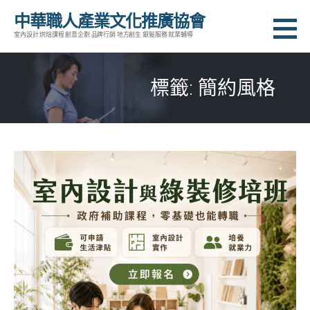
跳
中華職人產業文化推廣協會
至
室內設計 烘焙課程 創意企劃 品牌行銷 地方創生 銀髮服務 就業輔導
主
要
標籤: 簡約風格
內
容