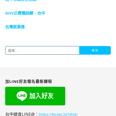
GOV公費職訓網 – 台中
台灣就業通
搜
尋
關
鍵
字:
加LINE好友報名最新課程
台中總會LINE@：
https://lin.ee/2e5RtgI