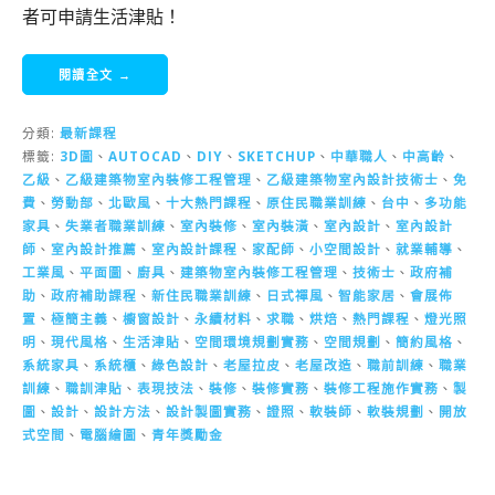
者可申請生活津貼！
閱讀全文 →
分類:
最新課程
標籤:
3D圖
、
AUTOCAD
、
DIY
、
SKETCHUP
、
中華職人
、
中高齡
、
乙級
、
乙級建築物室內裝修工程管理
、
乙級建築物室內設計技術士
、
免
費
、
勞動部
、
北歐風
、
十大熱門課程
、
原住民職業訓練
、
台中
、
多功能
家具
、
失業者職業訓練
、
室內裝修
、
室內裝潢
、
室內設計
、
室內設計
師
、
室內設計推薦
、
室內設計課程
、
家配師
、
小空間設計
、
就業輔導
、
工業風
、
平面圖
、
廚具
、
建築物室內裝修工程管理
、
技術士
、
政府補
助
、
政府補助課程
、
新住民職業訓練
、
日式禪風
、
智能家居
、
會展佈
置
、
極簡主義
、
櫥窗設計
、
永續材料
、
求職
、
烘焙
、
熱門課程
、
燈光照
明
、
現代風格
、
生活津貼
、
空間環境規劃實務
、
空間規劃
、
簡約風格
、
系統家具
、
系統櫃
、
綠色設計
、
老屋拉皮
、
老屋改造
、
職前訓練
、
職業
訓練
、
職訓津貼
、
表現技法
、
裝修
、
裝修實務
、
裝修工程施作實務
、
製
圖
、
設計
、
設計方法
、
設計製圖實務
、
證照
、
軟裝師
、
軟裝規劃
、
開放
式空間
、
電腦繪圖
、
青年獎勵金