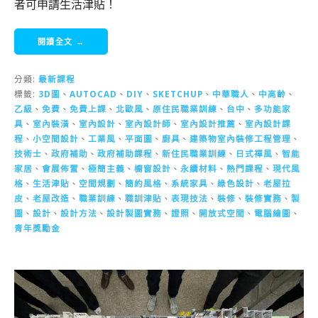
者可申請生活津貼！
閱讀全文 →
分類:
最新課程
標籤:
3D圖
、
AUTOCAD
、
DIY
、
SKETCHUP
、
中華職人
、
中高齡
、
乙級
、
免費
、
免費上課
、
北歐風
、
原住民職業訓練
、
台中
、
多功能家
具
、
室內裝潢
、
室內設計
、
室內設計師
、
室內設計推薦
、
室內設計課
程
、
小空間設計
、
工業風
、
平面圖
、
廚具
、
建築物室內裝修工程管理
、
技術士
、
政府補助
、
政府補助課程
、
新住民職業訓練
、
日式禪風
、
智能
家居
、
會展佈置
、
極簡主義
、
櫥窗設計
、
永續材料
、
熱門課程
、
現代風
格
、
生活津貼
、
空間規劃
、
簡約風格
、
系統家具
、
綠色設計
、
老屋拉
皮
、
老屋改造
、
職業訓練
、
職訓津貼
、
表現技法
、
裝修
、
裝修實務
、
製
圖
、
設計
、
設計方法
、
設計製圖實務
、
證照
、
開放式空間
、
電腦繪圖
、
青年獎勵金