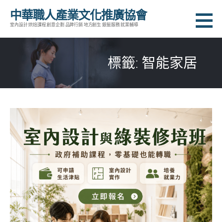
跳
中華職人產業文化推廣協會
至
室內設計 烘焙課程 創意企劃 品牌行銷 地方創生 銀髮服務 就業輔導
主
要
標籤: 智能家居
內
容