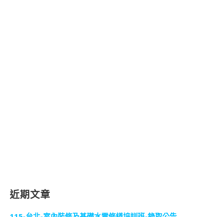
近期文章
115-台北-室內裝修及基礎水電修繕培訓班-錄取公告