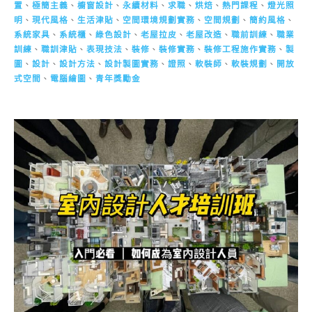
置
、
極簡主義
、
櫥窗設計
、
永續材料
、
求職
、
烘焙
、
熱門課程
、
燈光照
明
、
現代風格
、
生活津貼
、
空間環境規劃實務
、
空間規劃
、
簡約風格
、
系統家具
、
系統櫃
、
綠色設計
、
老屋拉皮
、
老屋改造
、
職前訓練
、
職業
訓練
、
職訓津貼
、
表現技法
、
裝修
、
裝修實務
、
裝修工程施作實務
、
製
圖
、
設計
、
設計方法
、
設計製圖實務
、
證照
、
軟裝師
、
軟裝規劃
、
開放
式空間
、
電腦繪圖
、
青年獎勵金