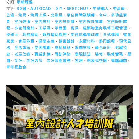
分類:
最新課程
標籤:
3D圖
、
AUTOCAD
、
DIY
、
SKETCHUP
、
中華職人
、
中高齡
、
乙級
、
免費
、
免費上課
、
北歐風
、
原住民職業訓練
、
台中
、
多功能家
具
、
室內裝潢
、
室內設計
、
室內設計師
、
室內設計推薦
、
室內設計課
程
、
小空間設計
、
工業風
、
平面圖
、
廚具
、
建築物室內裝修工程管理
、
技術士
、
政府補助
、
政府補助課程
、
新住民職業訓練
、
日式禪風
、
智能
家居
、
會展佈置
、
極簡主義
、
櫥窗設計
、
永續材料
、
熱門課程
、
現代風
格
、
生活津貼
、
空間規劃
、
簡約風格
、
系統家具
、
綠色設計
、
老屋拉
皮
、
老屋改造
、
職業訓練
、
職訓津貼
、
表現技法
、
裝修
、
裝修實務
、
製
圖
、
設計
、
設計方法
、
設計製圖實務
、
證照
、
開放式空間
、
電腦繪圖
、
青年獎勵金