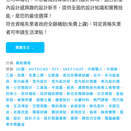
內設計感興趣的設計新手，提供全面的設計知識和實務技
能，是您的最佳選擇！
符合資格失業者政府全額補助(免費上課)，特定資格失業
者可申請生活津貼！
閱讀全文 →
分類:
最新課程
標籤:
3D圖
、
AUTOCAD
、
DIY
、
SKETCHUP
、
中華職人
、
中高齡
、
乙級
、
免費
、
免費上課
、
北歐風
、
原住民職業訓練
、
台中
、
多功能家
具
、
室內裝潢
、
室內設計
、
室內設計師
、
室內設計推薦
、
室內設計課
程
、
小空間設計
、
工業風
、
平面圖
、
廚具
、
建築物室內裝修工程管理
、
技術士
、
政府補助
、
政府補助課程
、
新住民職業訓練
、
日式禪風
、
智能
家居
、
會展佈置
、
極簡主義
、
櫥窗設計
、
永續材料
、
熱門課程
、
現代風
格
、
生活津貼
、
空間規劃
、
簡約風格
、
系統家具
、
綠色設計
、
老屋拉
皮
、
老屋改造
、
職業訓練
、
職訓津貼
、
表現技法
、
裝修
、
裝修實務
、
製
圖
、
設計
、
設計方法
、
設計製圖實務
、
證照
、
開放式空間
、
電腦繪圖
、
青年獎勵金