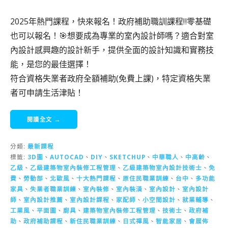
2025年熱門課程，快來報名！政府補助職訓課程‼️零基礎
也可以報名！🎯想要成為專業的室內設計師嗎？適合對室
內設計感興趣的設計新手，提供全面的設計知識和實務技
能，是您的最佳選擇！
符合資格失業者政府全額補助(免費上課)，特定資格失業
者可申請生活津貼！
閱讀全文 →
分類:
最新課程
標籤:
3D圖
、
AUTOCAD
、
DIY
、
SKETCHUP
、
中華職人
、
中高齡
、
乙級
、
乙級建築物室內裝修工程管理
、
乙級建築物室內設計技術士
、
免
費
、
勞動部
、
北歐風
、
十大熱門課程
、
原住民職業訓練
、
台中
、
多功能
家具
、
失業者職業訓練
、
室內裝修
、
室內裝潢
、
室內設計
、
室內設計
師
、
室內設計推薦
、
室內設計課程
、
家配師
、
小空間設計
、
就業輔導
、
工業風
、
平面圖
、
廚具
、
建築物室內裝修工程管理
、
技術士
、
政府補
助
、
政府補助課程
、
新住民職業訓練
、
日式禪風
、
智能家居
、
會展佈