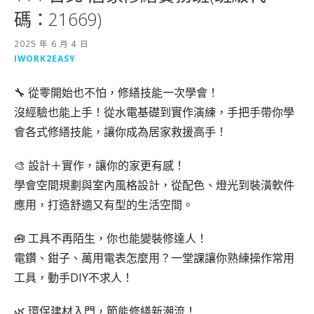
碼：21669)
2025 年 6 月 4 日
IWORK2EASY
🔧 從零開始也不怕，修繕技能一次學會！
沒經驗也能上手！從水電基礎到實作演練，手把手帶你學
會各式修繕技能，讓你成為居家救援高手！
🎨 設計＋實作，讓你的家更有感！
學會空間規劃與室內風格設計，從配色、燈光到裝潢軟件
應用，打造舒適又有型的生活空間。
🧰 工具不再陌生，你也能變裝修達人！
電鑽、鉗子、萬用電表怎麼用？一堂課讓你熟練操作常用
工具，動手DIY不求人！
🌿 環保建材入門，節能修繕新潮流！