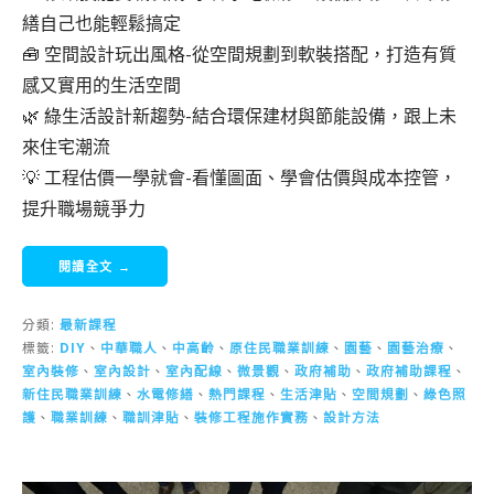
繕自己也能輕鬆搞定
🧰 空間設計玩出風格-從空間規劃到軟裝搭配，打造有質
感又實用的生活空間
🌿 綠生活設計新趨勢-結合環保建材與節能設備，跟上未
來住宅潮流
💡 工程估價一學就會-看懂圖面、學會估價與成本控管，
提升職場競爭力
閱讀全文 →
分類:
最新課程
標籤:
DIY
、
中華職人
、
中高齡
、
原住民職業訓練
、
園藝
、
園藝治療
、
室內裝修
、
室內設計
、
室內配線
、
微景觀
、
政府補助
、
政府補助課程
、
新住民職業訓練
、
水電修繕
、
熱門課程
、
生活津貼
、
空間規劃
、
綠色照
護
、
職業訓練
、
職訓津貼
、
裝修工程施作實務
、
設計方法