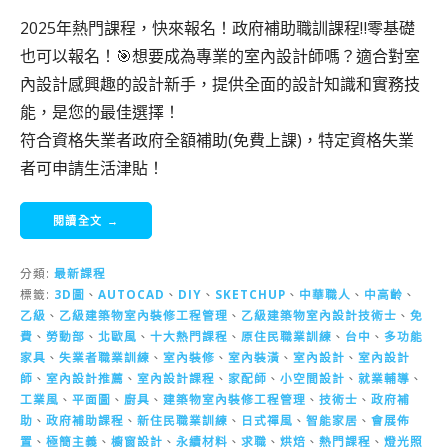
2025年熱門課程，快來報名！政府補助職訓課程‼️零基礎
也可以報名！🎯想要成為專業的室內設計師嗎？適合對室
內設計感興趣的設計新手，提供全面的設計知識和實務技
能，是您的最佳選擇！
符合資格失業者政府全額補助(免費上課)，特定資格失業
者可申請生活津貼！
閱讀全文 →
分類:
最新課程
標籤:
3D圖
、
AUTOCAD
、
DIY
、
SKETCHUP
、
中華職人
、
中高齡
、
乙級
、
乙級建築物室內裝修工程管理
、
乙級建築物室內設計技術士
、
免
費
、
勞動部
、
北歐風
、
十大熱門課程
、
原住民職業訓練
、
台中
、
多功能
家具
、
失業者職業訓練
、
室內裝修
、
室內裝潢
、
室內設計
、
室內設計
師
、
室內設計推薦
、
室內設計課程
、
家配師
、
小空間設計
、
就業輔導
、
工業風
、
平面圖
、
廚具
、
建築物室內裝修工程管理
、
技術士
、
政府補
助
、
政府補助課程
、
新住民職業訓練
、
日式禪風
、
智能家居
、
會展佈
置
、
極簡主義
、
櫥窗設計
、
永續材料
、
求職
、
烘焙
、
熱門課程
、
燈光照