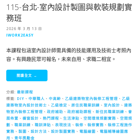
115-台北-室內設計製圖與軟裝規劃實
務班
2026 年 3 月 13 日
IWORK2EASY
本課程包涵室內設計師需具備的技能運用及技術士考照內
容。有興趣民眾可報名，未來自用、求職二相宜。
閱讀全文 →
分類:
最新課程
標籤:
DIY
、
中華職人
、
中高齡
、
乙級建築物室內裝修工程管理
、
乙級
建築物室內設計技術士
、
乙級檢定
、
原住民職業訓練
、
室內設計
、
建築
物室內裝修工程管理
、
政府補助
、
政府補助課程
、
新住民職業訓練
、
會
展佈置
、
櫥窗設計
、
熱門課程
、
生活津貼
、
空間環境規劃實務
、
空間規
劃
、
職業訓練
、
職訓津貼
、
表現技法
、
裝修
、
裝修實務
、
裝修工程施作
實務
、
製圖
、
設計方法
、
設計製圖實務
、
電腦繪圖
、
電腦輔導繪圖應
用
、
青年獎勵金