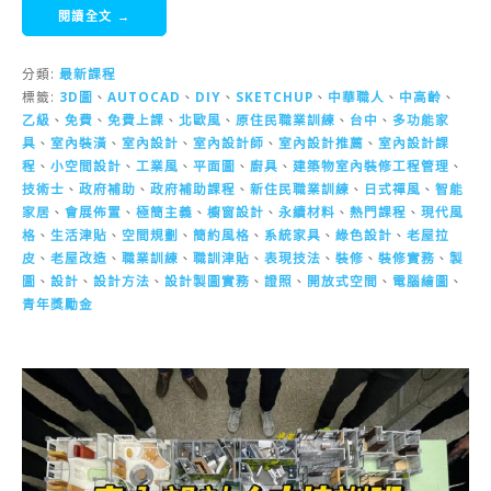
閱讀全文 →
分類:
最新課程
標籤:
3D圖
、
AUTOCAD
、
DIY
、
SKETCHUP
、
中華職人
、
中高齡
、
乙級
、
免費
、
免費上課
、
北歐風
、
原住民職業訓練
、
台中
、
多功能家
具
、
室內裝潢
、
室內設計
、
室內設計師
、
室內設計推薦
、
室內設計課
程
、
小空間設計
、
工業風
、
平面圖
、
廚具
、
建築物室內裝修工程管理
、
技術士
、
政府補助
、
政府補助課程
、
新住民職業訓練
、
日式禪風
、
智能
家居
、
會展佈置
、
極簡主義
、
櫥窗設計
、
永續材料
、
熱門課程
、
現代風
格
、
生活津貼
、
空間規劃
、
簡約風格
、
系統家具
、
綠色設計
、
老屋拉
皮
、
老屋改造
、
職業訓練
、
職訓津貼
、
表現技法
、
裝修
、
裝修實務
、
製
圖
、
設計
、
設計方法
、
設計製圖實務
、
證照
、
開放式空間
、
電腦繪圖
、
青年獎勵金