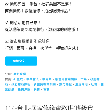
📸 攝影剪圖一手包，社群美圖不是夢！
商業攝影＋數位編修，拍出吸睛作品！
💡 創意活動自己來！
從活動策劃到現場執行，激發你的創意腦！
📈 從市集擺攤到副業創業！
行銷、策展、直播一次學會，轉職超有感！
閱讀全文 →
分類:
最新課程
標籤:
AI生成
、
中華職人
、
中高齡
、
原住民職業訓練
、
市集
、
政府補
助
、
政府補助課程
、
新住民職業訓練
、
熱門課程
、
生活津貼
、
社群
、
職
業訓練
、
職訓津貼
、
銷售
、
電商
114-台北-居家修繕實務班(班級代