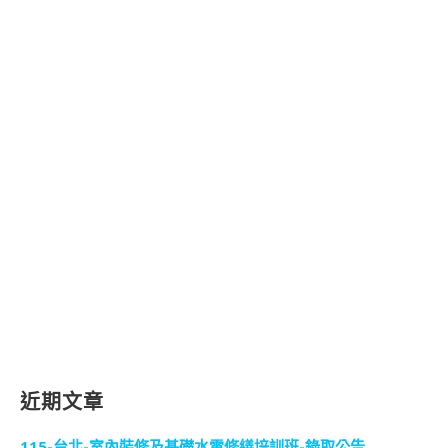
近期文章
115-台北-室內裝修及基礎水電修繕培訓班-錄取公告