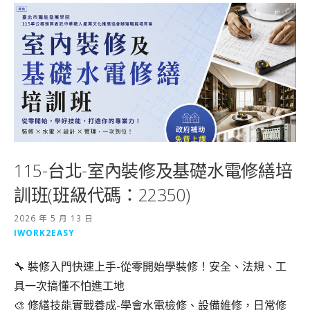
115-台北-室內裝修及基礎水電修繕培
訓班(班級代碼：22350)
2026 年 5 月 13 日
IWORK2EASY
🔧 裝修入門快速上手-從零開始學裝修！安全、法規、工
具一次搞懂不怕進工地
🎨 修繕技能實戰養成-學會水電檢修、設備維修，日常修