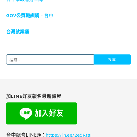
GOV公費職訓網 – 台中
台灣就業通
搜
尋
關
鍵
字:
加LINE好友報名最新課程
台中總會LINE@：
https://lin.ee/2e5RtgI