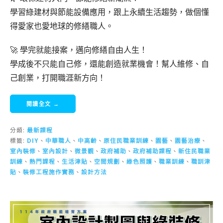
學習綠建材與節能設備應用，跟上永續生活趨勢，做個懂
得愛家也愛地球的修繕職人。
🚀 學完就能接案，邁向修繕自由人生！
學成後不只能自己修，還能創造就業機會！幫人維修、自
己創業，打開職涯新方向！
閱讀全文 →
分類:
最新課程
標籤:
DIY
、
中華職人
、
中高齡
、
原住民職業訓練
、
園藝
、
園藝治療
、
室內裝修
、
室內設計
、
微景觀
、
政府補助
、
政府補助課程
、
新住民職業
訓練
、
熱門課程
、
生活津貼
、
空間規劃
、
綠色照護
、
職業訓練
、
職訓津
貼
、
裝修工程施作實務
、
設計方法