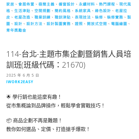
家居
、
會展佈置
、
極簡主義
、
櫥窗設計
、
永續材料
、
熱門課程
、
現代風
格
、
生活津貼
、
空間規劃
、
簡約風格
、
系統家具
、
綠色設計
、
老屋拉
皮
、
老屋改造
、
職業訓練
、
職訓津貼
、
表現技法
、
裝修
、
裝修實務
、
製
圖
、
設計
、
設計方法
、
設計製圖實務
、
證照
、
開放式空間
、
電腦繪圖
、
青年獎勵金
114-台北-主題市集企劃暨銷售人員培
訓班(班級代碼：21670)
2025 年 6 月 5 日
IWORK2EASY
🌟 學行銷也能這麼有趣！
從市集概論到品牌操作，輕鬆學會實戰技巧！
📦 商品企劃不再是難題！
教你如何選品、定價、打造搶手爆款！