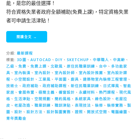
能，是您的最佳選擇！
符合資格失業者政府全額補助(免費上課)，特定資格失業
者可申請生活津貼！
閱讀全文 →
分類:
最新課程
標籤:
3D圖
、
AUTOCAD
、
DIY
、
SKETCHUP
、
中華職人
、
中高齡
、
乙級
、
免費
、
免費上課
、
北歐風
、
原住民職業訓練
、
台中
、
多功能家
具
、
室內裝潢
、
室內設計
、
室內設計師
、
室內設計推薦
、
室內設計課
程
、
小空間設計
、
工業風
、
平面圖
、
廚具
、
建築物室內裝修工程管理
、
技術士
、
政府補助
、
政府補助課程
、
新住民職業訓練
、
日式禪風
、
智能
家居
、
會展佈置
、
極簡主義
、
櫥窗設計
、
永續材料
、
熱門課程
、
現代風
格
、
生活津貼
、
空間規劃
、
簡約風格
、
系統家具
、
綠色設計
、
老屋拉
皮
、
老屋改造
、
職業訓練
、
職訓津貼
、
表現技法
、
裝修
、
裝修實務
、
製
圖
、
設計
、
設計方法
、
設計製圖實務
、
證照
、
開放式空間
、
電腦繪圖
、
青年獎勵金