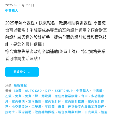
2025 年 8 月 27 日
中華職人
2025年熱門課程，快來報名！政府補助職訓課程‼️零基礎
也可以報名！🎯想要成為專業的室內設計師嗎？適合對室
內設計感興趣的設計新手，提供全面的設計知識和實務技
能，是您的最佳選擇！
符合資格失業者政府全額補助(免費上課)，特定資格失業
者可申請生活津貼！
閱讀全文 →
分類:
最新課程
標籤:
3D圖
、
AUTOCAD
、
DIY
、
SKETCHUP
、
中華職人
、
中高齡
、
乙級
、
免費
、
免費上課
、
北歐風
、
原住民職業訓練
、
台中
、
多功能家
具
、
室內裝潢
、
室內設計
、
室內設計師
、
室內設計推薦
、
室內設計課
程
、
小空間設計
、
工業風
、
平面圖
、
廚具
、
建築物室內裝修工程管理
、
技術士
、
政府補助
、
政府補助課程
、
新住民職業訓練
、
日式禪風
、
智能