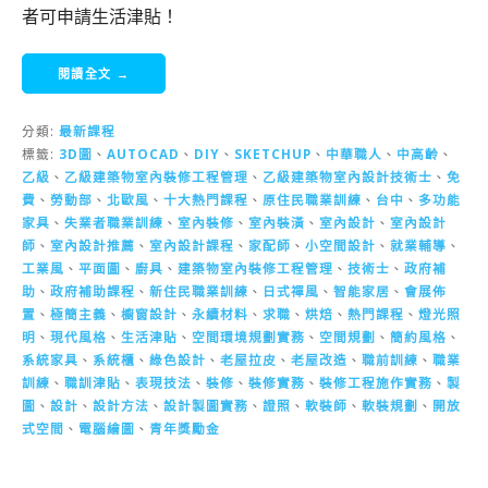
者可申請生活津貼！
閱讀全文 →
分類:
最新課程
標籤:
3D圖
、
AUTOCAD
、
DIY
、
SKETCHUP
、
中華職人
、
中高齡
、
乙級
、
乙級建築物室內裝修工程管理
、
乙級建築物室內設計技術士
、
免
費
、
勞動部
、
北歐風
、
十大熱門課程
、
原住民職業訓練
、
台中
、
多功能
家具
、
失業者職業訓練
、
室內裝修
、
室內裝潢
、
室內設計
、
室內設計
師
、
室內設計推薦
、
室內設計課程
、
家配師
、
小空間設計
、
就業輔導
、
工業風
、
平面圖
、
廚具
、
建築物室內裝修工程管理
、
技術士
、
政府補
助
、
政府補助課程
、
新住民職業訓練
、
日式禪風
、
智能家居
、
會展佈
置
、
極簡主義
、
櫥窗設計
、
永續材料
、
求職
、
烘焙
、
熱門課程
、
燈光照
明
、
現代風格
、
生活津貼
、
空間環境規劃實務
、
空間規劃
、
簡約風格
、
系統家具
、
系統櫃
、
綠色設計
、
老屋拉皮
、
老屋改造
、
職前訓練
、
職業
訓練
、
職訓津貼
、
表現技法
、
裝修
、
裝修實務
、
裝修工程施作實務
、
製
圖
、
設計
、
設計方法
、
設計製圖實務
、
證照
、
軟裝師
、
軟裝規劃
、
開放
式空間
、
電腦繪圖
、
青年獎勵金