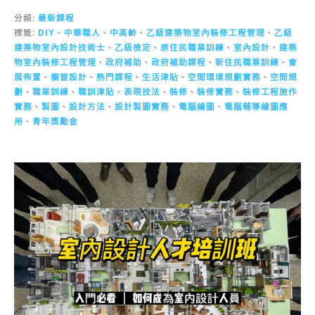
分類:
最新課程
標籤:
DIY
、
中華職人
、
中高齡
、
乙級建築物室內裝修工程管理
、
乙級
建築物室內設計技術士
、
乙級檢定
、
原住民職業訓練
、
室內設計
、
建築
物室內裝修工程管理
、
政府補助
、
政府補助課程
、
新住民職業訓練
、
會
展佈置
、
櫥窗設計
、
熱門課程
、
生活津貼
、
空間環境規劃實務
、
空間規
劃
、
職業訓練
、
職訓津貼
、
表現技法
、
裝修
、
裝修實務
、
裝修工程施作
實務
、
製圖
、
設計方法
、
設計製圖實務
、
電腦繪圖
、
電腦輔導繪圖應
用
、
青年獎勵金