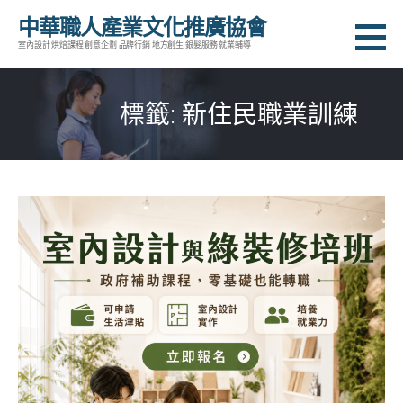
跳
中華職人產業文化推廣協會
至
室內設計 烘焙課程 創意企劃 品牌行銷 地方創生 銀髮服務 就業輔導
主
要
標籤: 新住民職業訓練
內
容