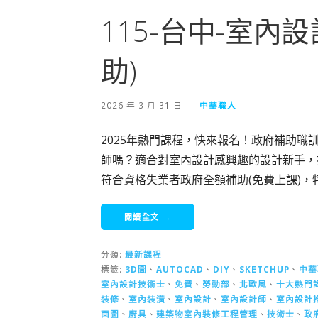
115-台中-室內
助)
2026 年 3 月 31 日
中華職人
2025年熱門課程，快來報名！政府補助職訓
師嗎？適合對室內設計感興趣的設計新手，
符合資格失業者政府全額補助(免費上課)
閱讀全文 →
分類:
最新課程
標籤:
3D圖
、
AUTOCAD
、
DIY
、
SKETCHUP
、
中華
室內設計技術士
、
免費
、
勞動部
、
北歐風
、
十大熱門
裝修
、
室內裝潢
、
室內設計
、
室內設計師
、
室內設計
面圖
、
廚具
、
建築物室內裝修工程管理
、
技術士
、
政