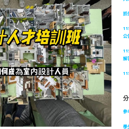
抓
1
公
1
解
1
參
學