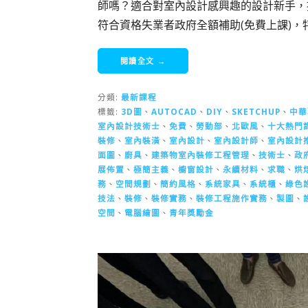
師嗎？適合對室內設計感興趣的設計新手，
符合資格失業者政府全額補助(免費上課)
閱讀全文 →
分類:
最新課程
標籤:
3D圖
、
AUTOCAD
、
DIY
、
SKETCHUP
、
中華
室內設計技術士
、
免費
、
勞動部
、
北歐風
、
十大熱門
裝修
、
室內裝潢
、
室內設計
、
室內設計師
、
室內設計
面圖
、
廚具
、
建築物室內裝修工程管理
、
技術士
、
政
展佈置
、
極簡主義
、
櫥窗設計
、
永續材料
、
求職
、
烘
務
、
空間規劃
、
簡約風格
、
系統家具
、
系統櫃
、
綠色
技法
、
裝修
、
裝修實務
、
裝修工程施作實務
、
製圖
、
空間
、
電腦繪圖
、
青年獎勵金