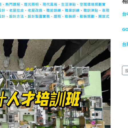
焙
、
熱門課程
、
燈光照明
、
現代風格
、
生活津貼
、
空間環境規劃實
設計
、
老屋拉皮
、
老屋改造
、
職前訓練
、
職業訓練
、
職訓津貼
、
表現
台
設計
、
設計方法
、
設計製圖實務
、
證照
、
軟裝師
、
軟裝規劃
、
開放式
G
台
搜
尋
關
鍵
字: