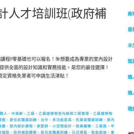
設計人才培訓班(政府補
廠
最
未
課程‼️零基礎也可以報名！🎯想要成為專業的室內設計
甄
提供全面的設計知識和實務技能，是您的最佳選擇！
，特定資格失業者可申請生活津貼！
職
職
職
職人
、
中高齡
、
乙級
、
乙級建築物室內裝修工程管理
、
乙級建築物
課程
、
原住民職業訓練
、
台中
、
多功能家具
、
失業者職業訓練
、
室內
推薦
、
室內設計課程
、
家配師
、
小空間設計
、
就業輔導
、
工業風
、
平
府補助
、
政府補助課程
、
新住民職業訓練
、
日式禪風
、
智能家居
、
會