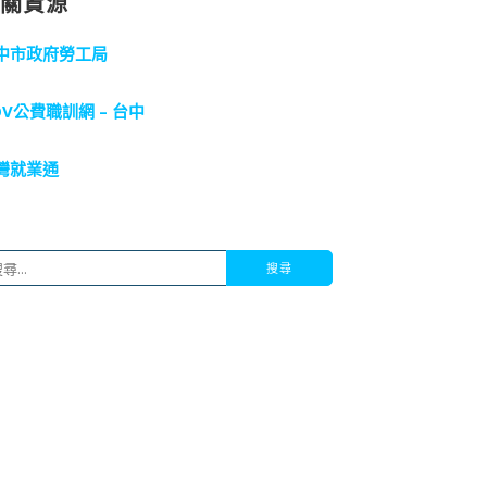
相關資源
中市政府勞工局
OV公費職訓網 – 台中
灣就業通