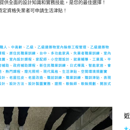
提供全面的設計知識和實務技能，是您的最佳選擇！
，特定資格失業者可申請生活津貼！
職人
、
中高齡
、
乙級
、
乙級建築物室內裝修工程管理
、
乙級建築物
課程
、
原住民職業訓練
、
台中
、
多功能家具
、
失業者職業訓練
、
室內
推薦
、
室內設計課程
、
家配師
、
小空間設計
、
就業輔導
、
工業風
、
平
府補助
、
政府補助課程
、
新住民職業訓練
、
日式禪風
、
智能家居
、
會
焙
、
熱門課程
、
燈光照明
、
現代風格
、
生活津貼
、
空間環境規劃實
設計
、
老屋拉皮
、
老屋改造
、
職前訓練
、
職業訓練
、
職訓津貼
、
表現
設計
、
設計方法
、
設計製圖實務
、
證照
、
軟裝師
、
軟裝規劃
、
開放式
大