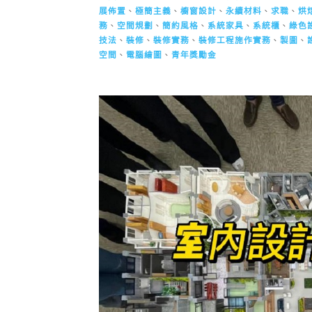
展佈置
、
極簡主義
、
櫥窗設計
、
永續材料
、
求職
、
烘
務
、
空間規劃
、
簡約風格
、
系統家具
、
系統櫃
、
綠色
技法
、
裝修
、
裝修實務
、
裝修工程施作實務
、
製圖
、
空間
、
電腦繪圖
、
青年獎勵金