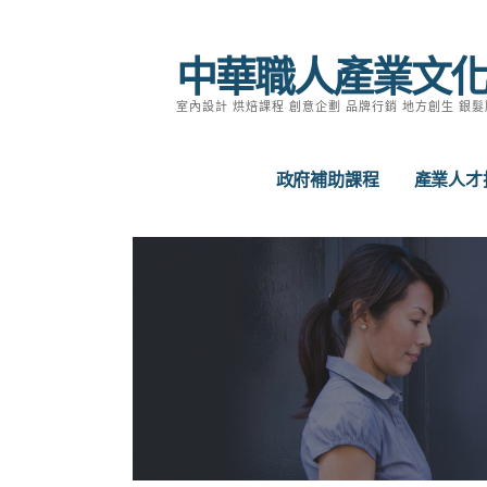
跳
至
中華職人產業文
主
要
室內設計 烘焙課程 創意企劃 品牌行銷 地方創生 銀髮
內
容
政府補助課程
產業人才