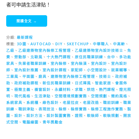
者可申請生活津貼！
閱讀全文 →
分類:
最新課程
標籤:
3D圖
、
AUTOCAD
、
DIY
、
SKETCHUP
、
中華職人
、
中高齡
、
乙級
、
乙級建築物室內裝修工程管理
、
乙級建築物室內設計技術士
、
免
費
、
勞動部
、
北歐風
、
十大熱門課程
、
原住民職業訓練
、
台中
、
多功能
家具
、
失業者職業訓練
、
室內裝修
、
室內裝潢
、
室內設計
、
室內設計
師
、
室內設計推薦
、
室內設計課程
、
家配師
、
小空間設計
、
就業輔導
、
工業風
、
平面圖
、
廚具
、
建築物室內裝修工程管理
、
技術士
、
政府補
助
、
政府補助課程
、
新住民職業訓練
、
日式禪風
、
智能家居
、
會展佈
置
、
極簡主義
、
櫥窗設計
、
永續材料
、
求職
、
烘焙
、
熱門課程
、
燈光照
明
、
現代風格
、
生活津貼
、
空間環境規劃實務
、
空間規劃
、
簡約風格
、
系統家具
、
系統櫃
、
綠色設計
、
老屋拉皮
、
老屋改造
、
職前訓練
、
職業
訓練
、
職訓津貼
、
表現技法
、
裝修
、
裝修實務
、
裝修工程施作實務
、
製
圖
、
設計
、
設計方法
、
設計製圖實務
、
證照
、
軟裝師
、
軟裝規劃
、
開放
式空間
、
電腦繪圖
、
青年獎勵金