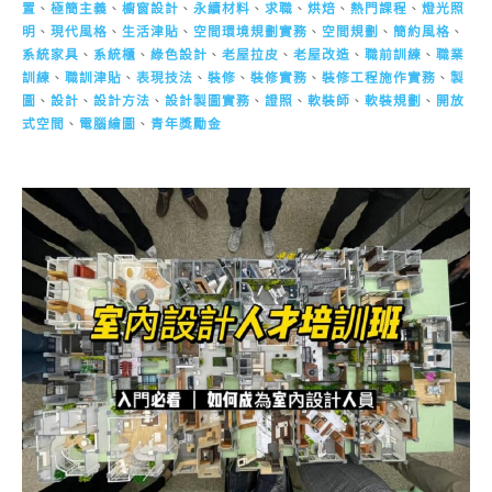
置
、
極簡主義
、
櫥窗設計
、
永續材料
、
求職
、
烘焙
、
熱門課程
、
燈光照
明
、
現代風格
、
生活津貼
、
空間環境規劃實務
、
空間規劃
、
簡約風格
、
系統家具
、
系統櫃
、
綠色設計
、
老屋拉皮
、
老屋改造
、
職前訓練
、
職業
訓練
、
職訓津貼
、
表現技法
、
裝修
、
裝修實務
、
裝修工程施作實務
、
製
圖
、
設計
、
設計方法
、
設計製圖實務
、
證照
、
軟裝師
、
軟裝規劃
、
開放
式空間
、
電腦繪圖
、
青年獎勵金