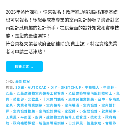
2025年熱門課程，快來報名！政府補助職訓課程‼️零基礎
也可以報名！🎯想要成為專業的室內設計師嗎？適合對室
內設計感興趣的設計新手，提供全面的設計知識和實務技
能，是您的最佳選擇！
符合資格失業者政府全額補助(免費上課)，特定資格失業
者可申請生活津貼！
閱讀全文 →
分類:
最新課程
標籤:
3D圖
、
AUTOCAD
、
DIY
、
SKETCHUP
、
中華職人
、
中高齡
、
乙級
、
乙級建築物室內裝修工程管理
、
乙級建築物室內設計技術士
、
免
費
、
勞動部
、
北歐風
、
十大熱門課程
、
原住民職業訓練
、
台中
、
多功能
家具
、
失業者職業訓練
、
室內裝修
、
室內裝潢
、
室內設計
、
室內設計
師
、
室內設計推薦
、
室內設計課程
、
家配師
、
小空間設計
、
就業輔導
、
工業風
、
平面圖
、
廚具
、
建築物室內裝修工程管理
、
技術士
、
政府補
助
、
政府補助課程
、
新住民職業訓練
、
日式禪風
、
智能家居
、
會展佈