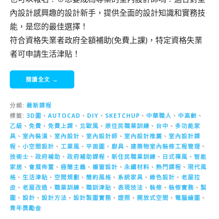
內設計感興趣的設計新手，提供全面的設計知識和實務技
能，是您的最佳選擇！
符合資格失業者政府全額補助(免費上課)，特定資格失業
者可申請生活津貼！
閱讀全文 →
分類:
最新課程
標籤:
3D圖
、
AUTOCAD
、
DIY
、
SKETCHUP
、
中華職人
、
中高齡
、
乙級
、
免費
、
免費上課
、
北歐風
、
原住民職業訓練
、
台中
、
多功能家
具
、
室內裝潢
、
室內設計
、
室內設計師
、
室內設計推薦
、
室內設計課
程
、
小空間設計
、
工業風
、
平面圖
、
廚具
、
建築物室內裝修工程管理
、
技術士
、
政府補助
、
政府補助課程
、
新住民職業訓練
、
日式禪風
、
智能
家居
、
會展佈置
、
極簡主義
、
櫥窗設計
、
永續材料
、
熱門課程
、
現代風
格
、
生活津貼
、
空間規劃
、
簡約風格
、
系統家具
、
綠色設計
、
老屋拉
皮
、
老屋改造
、
職業訓練
、
職訓津貼
、
表現技法
、
裝修
、
裝修實務
、
製
圖
、
設計
、
設計方法
、
設計製圖實務
、
證照
、
開放式空間
、
電腦繪圖
、
青年獎勵金