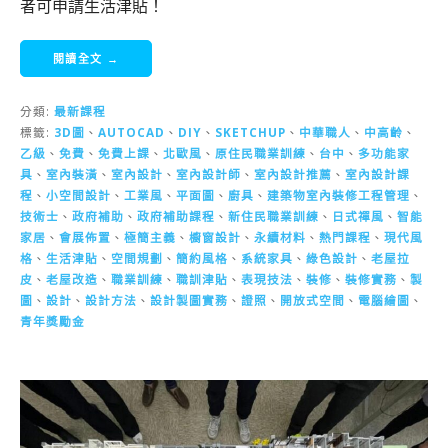
者可申請生活津貼！
閱讀全文 →
分類:
最新課程
標籤:
3D圖
、
AUTOCAD
、
DIY
、
SKETCHUP
、
中華職人
、
中高齡
、
乙級
、
免費
、
免費上課
、
北歐風
、
原住民職業訓練
、
台中
、
多功能家
具
、
室內裝潢
、
室內設計
、
室內設計師
、
室內設計推薦
、
室內設計課
程
、
小空間設計
、
工業風
、
平面圖
、
廚具
、
建築物室內裝修工程管理
、
技術士
、
政府補助
、
政府補助課程
、
新住民職業訓練
、
日式禪風
、
智能
家居
、
會展佈置
、
極簡主義
、
櫥窗設計
、
永續材料
、
熱門課程
、
現代風
格
、
生活津貼
、
空間規劃
、
簡約風格
、
系統家具
、
綠色設計
、
老屋拉
皮
、
老屋改造
、
職業訓練
、
職訓津貼
、
表現技法
、
裝修
、
裝修實務
、
製
圖
、
設計
、
設計方法
、
設計製圖實務
、
證照
、
開放式空間
、
電腦繪圖
、
青年獎勵金