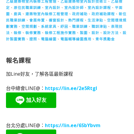
乙級建築物室內裝修工程管理
、
乙級建築物室內設計技術士
、
乙級檢
定
、
原住民職業訓練
、
室內設計
、
室內設計師
、
室內設計課程
、
平面
圖
、
廚具
、
建築物室內裝修工程管理
、
政府補助
、
政府補助課程
、
新住
民職業訓練
、
會展佈置
、
櫥窗設計
、
熱門課程
、
生活津貼
、
空間環境規
劃實務
、
空間規劃
、
系統家具
、
紓困
、
職業訓練
、
職訓津貼
、
表現技
法
、
裝修
、
裝修實務
、
裝修工程施作實務
、
製圖
、
設計
、
設計方法
、
設
計製圖實務
、
證照
、
電腦繪圖
、
電腦輔導繪圖應用
、
青年獎勵金
報名課程
加Line好友，了解各區最新課程
台中總會LINE@：
https://lin.ee/2e5RtgI
台北分處LINE@：
https://lin.ee/6SbYbvm