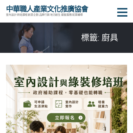
跳
中華職人產業文化推廣協會
至
室內設計 烘焙課程 創意企劃 品牌行銷 地方創生 銀髮服務 就業輔導
主
要
標籤: 廚具
內
容