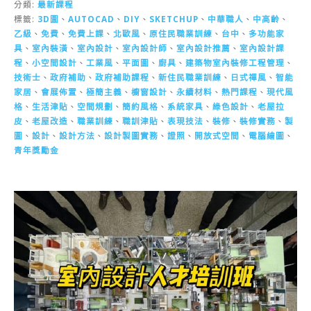
分類:
最新課程
標籤:
3D圖
、
AUTOCAD
、
DIY
、
SKETCHUP
、
中華職人
、
中高齡
、
乙級
、
免費
、
免費上課
、
北歐風
、
原住民職業訓練
、
台中
、
多功能家
具
、
室內裝潢
、
室內設計
、
室內設計師
、
室內設計推薦
、
室內設計課
程
、
小空間設計
、
工業風
、
平面圖
、
廚具
、
建築物室內裝修工程管理
、
技術士
、
政府補助
、
政府補助課程
、
新住民職業訓練
、
日式禪風
、
智能
家居
、
會展佈置
、
極簡主義
、
櫥窗設計
、
永續材料
、
熱門課程
、
現代風
格
、
生活津貼
、
空間規劃
、
簡約風格
、
系統家具
、
綠色設計
、
老屋拉
皮
、
老屋改造
、
職業訓練
、
職訓津貼
、
表現技法
、
裝修
、
裝修實務
、
製
圖
、
設計
、
設計方法
、
設計製圖實務
、
證照
、
開放式空間
、
電腦繪圖
、
青年獎勵金