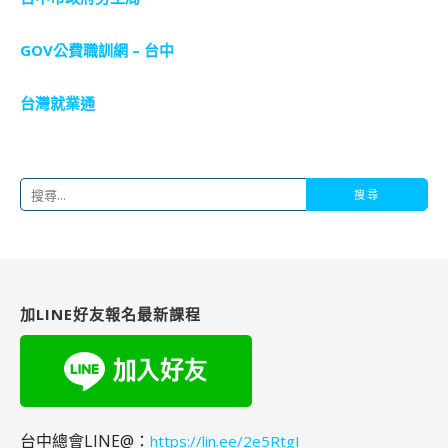
GOV公費職訓網 – 台中
台灣就業通
搜
尋
關
鍵
字:
加LINE好友報名最新課程
台中總會LINE@：
https://lin.ee/2e5RtgI