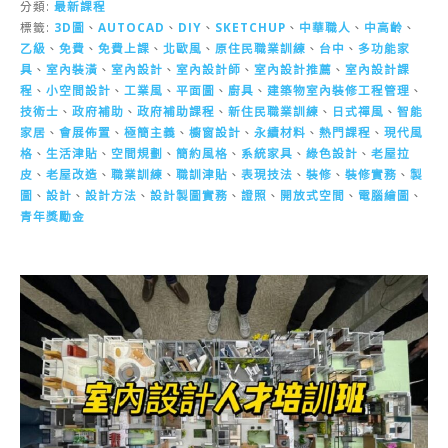
分類:
最新課程
標籤:
3D圖
、
AUTOCAD
、
DIY
、
SKETCHUP
、
中華職人
、
中高齡
、
乙級
、
免費
、
免費上課
、
北歐風
、
原住民職業訓練
、
台中
、
多功能家
具
、
室內裝潢
、
室內設計
、
室內設計師
、
室內設計推薦
、
室內設計課
程
、
小空間設計
、
工業風
、
平面圖
、
廚具
、
建築物室內裝修工程管理
、
技術士
、
政府補助
、
政府補助課程
、
新住民職業訓練
、
日式禪風
、
智能
家居
、
會展佈置
、
極簡主義
、
櫥窗設計
、
永續材料
、
熱門課程
、
現代風
格
、
生活津貼
、
空間規劃
、
簡約風格
、
系統家具
、
綠色設計
、
老屋拉
皮
、
老屋改造
、
職業訓練
、
職訓津貼
、
表現技法
、
裝修
、
裝修實務
、
製
圖
、
設計
、
設計方法
、
設計製圖實務
、
證照
、
開放式空間
、
電腦繪圖
、
青年獎勵金