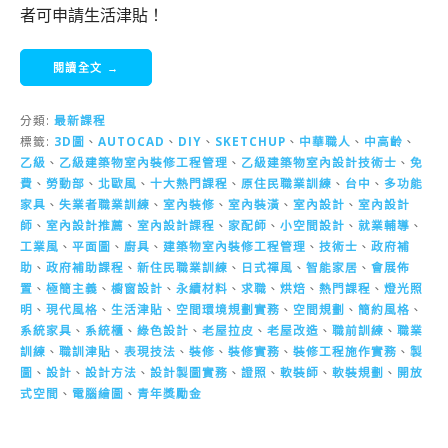
者可申請生活津貼！
閱讀全文 →
分類:
最新課程
標籤:
3D圖
、
AUTOCAD
、
DIY
、
SKETCHUP
、
中華職人
、
中高齡
、
乙級
、
乙級建築物室內裝修工程管理
、
乙級建築物室內設計技術士
、
免
費
、
勞動部
、
北歐風
、
十大熱門課程
、
原住民職業訓練
、
台中
、
多功能
家具
、
失業者職業訓練
、
室內裝修
、
室內裝潢
、
室內設計
、
室內設計
師
、
室內設計推薦
、
室內設計課程
、
家配師
、
小空間設計
、
就業輔導
、
工業風
、
平面圖
、
廚具
、
建築物室內裝修工程管理
、
技術士
、
政府補
助
、
政府補助課程
、
新住民職業訓練
、
日式禪風
、
智能家居
、
會展佈
置
、
極簡主義
、
櫥窗設計
、
永續材料
、
求職
、
烘焙
、
熱門課程
、
燈光照
明
、
現代風格
、
生活津貼
、
空間環境規劃實務
、
空間規劃
、
簡約風格
、
系統家具
、
系統櫃
、
綠色設計
、
老屋拉皮
、
老屋改造
、
職前訓練
、
職業
訓練
、
職訓津貼
、
表現技法
、
裝修
、
裝修實務
、
裝修工程施作實務
、
製
圖
、
設計
、
設計方法
、
設計製圖實務
、
證照
、
軟裝師
、
軟裝規劃
、
開放
式空間
、
電腦繪圖
、
青年獎勵金