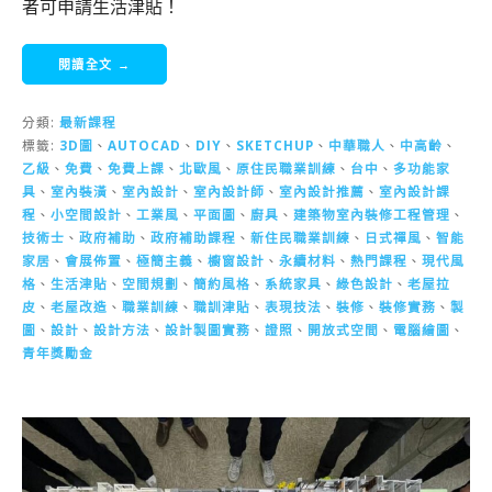
者可申請生活津貼！
閱讀全文 →
分類:
最新課程
標籤:
3D圖
、
AUTOCAD
、
DIY
、
SKETCHUP
、
中華職人
、
中高齡
、
乙級
、
免費
、
免費上課
、
北歐風
、
原住民職業訓練
、
台中
、
多功能家
具
、
室內裝潢
、
室內設計
、
室內設計師
、
室內設計推薦
、
室內設計課
程
、
小空間設計
、
工業風
、
平面圖
、
廚具
、
建築物室內裝修工程管理
、
技術士
、
政府補助
、
政府補助課程
、
新住民職業訓練
、
日式禪風
、
智能
家居
、
會展佈置
、
極簡主義
、
櫥窗設計
、
永續材料
、
熱門課程
、
現代風
格
、
生活津貼
、
空間規劃
、
簡約風格
、
系統家具
、
綠色設計
、
老屋拉
皮
、
老屋改造
、
職業訓練
、
職訓津貼
、
表現技法
、
裝修
、
裝修實務
、
製
圖
、
設計
、
設計方法
、
設計製圖實務
、
證照
、
開放式空間
、
電腦繪圖
、
青年獎勵金