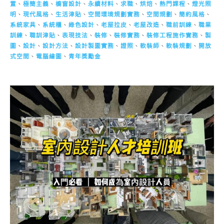
置
、
極簡主義
、
櫥窗設計
、
永續材料
、
求職
、
烘焙
、
熱門課程
、
燈光照
明
、
現代風格
、
生活津貼
、
空間環境規劃實務
、
空間規劃
、
簡約風格
、
系統家具
、
系統櫃
、
綠色設計
、
老屋拉皮
、
老屋改造
、
職前訓練
、
職業
訓練
、
職訓津貼
、
表現技法
、
裝修
、
裝修實務
、
裝修工程施作實務
、
製
圖
、
設計
、
設計方法
、
設計製圖實務
、
證照
、
軟裝師
、
軟裝規劃
、
開放
式空間
、
電腦繪圖
、
青年獎勵金