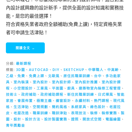
內設計感興趣的設計新手，提供全面的設計知識和實務技
能，是您的最佳選擇！
符合資格失業者政府全額補助(免費上課)，特定資格失業
者可申請生活津貼！
閱讀全文 →
分類:
最新課程
標籤:
3D圖
、
AUTOCAD
、
DIY
、
SKETCHUP
、
中華職人
、
中高齡
、
乙級
、
免費
、
免費上課
、
北歐風
、
原住民職業訓練
、
台中
、
多功能家
具
、
室內裝潢
、
室內設計
、
室內設計師
、
室內設計推薦
、
室內設計課
程
、
小空間設計
、
工業風
、
平面圖
、
廚具
、
建築物室內裝修工程管理
、
技術士
、
政府補助
、
政府補助課程
、
新住民職業訓練
、
日式禪風
、
智能
家居
、
會展佈置
、
極簡主義
、
櫥窗設計
、
永續材料
、
熱門課程
、
現代風
格
、
生活津貼
、
空間規劃
、
簡約風格
、
系統家具
、
綠色設計
、
老屋拉
皮
、
老屋改造
、
職業訓練
、
職訓津貼
、
表現技法
、
裝修
、
裝修實務
、
製
圖
、
設計
、
設計方法
、
設計製圖實務
、
證照
、
開放式空間
、
電腦繪圖
、
青年獎勵金