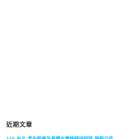
近期文章
115-台北-室內裝修及基礎水電修繕培訓班-錄取公告