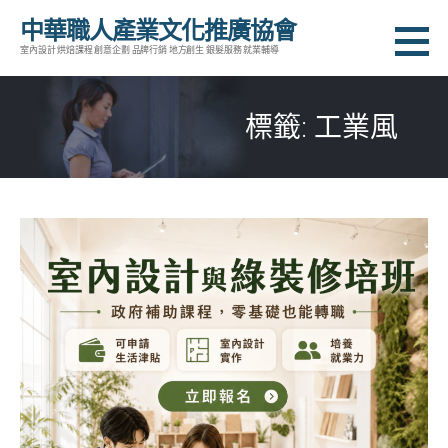
跳
中華職人產業文化推廣協會
至
室內設計 烘焙課程 創意企劃 品牌行銷 地方創生 銀髮服務 就業輔導
主
要
標籤: 工業風
內
容