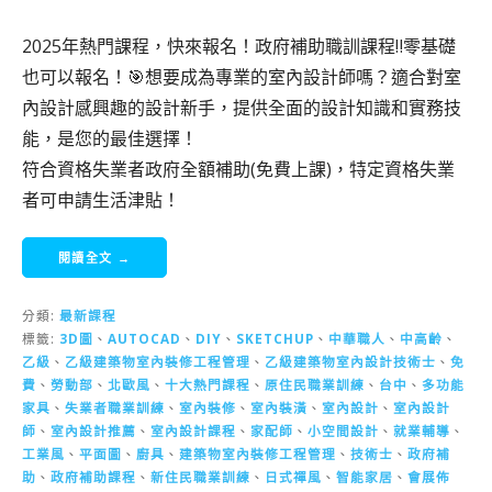
2025年熱門課程，快來報名！政府補助職訓課程‼️零基礎
也可以報名！🎯想要成為專業的室內設計師嗎？適合對室
內設計感興趣的設計新手，提供全面的設計知識和實務技
能，是您的最佳選擇！
符合資格失業者政府全額補助(免費上課)，特定資格失業
者可申請生活津貼！
閱讀全文 →
分類:
最新課程
標籤:
3D圖
、
AUTOCAD
、
DIY
、
SKETCHUP
、
中華職人
、
中高齡
、
乙級
、
乙級建築物室內裝修工程管理
、
乙級建築物室內設計技術士
、
免
費
、
勞動部
、
北歐風
、
十大熱門課程
、
原住民職業訓練
、
台中
、
多功能
家具
、
失業者職業訓練
、
室內裝修
、
室內裝潢
、
室內設計
、
室內設計
師
、
室內設計推薦
、
室內設計課程
、
家配師
、
小空間設計
、
就業輔導
、
工業風
、
平面圖
、
廚具
、
建築物室內裝修工程管理
、
技術士
、
政府補
助
、
政府補助課程
、
新住民職業訓練
、
日式禪風
、
智能家居
、
會展佈