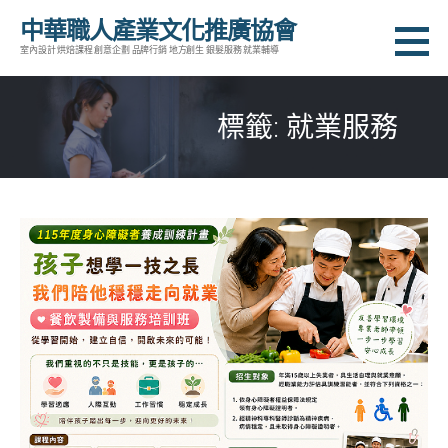
跳
中華職人產業文化推廣協會
至
室內設計 烘焙課程 創意企劃 品牌行銷 地方創生 銀髮服務 就業輔導
主
要
標籤: 就業服務
內
容