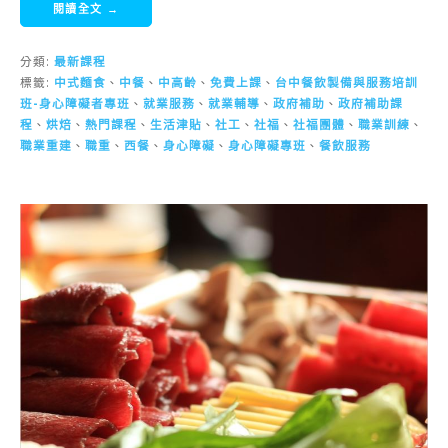
閱讀全文 →
分類:
最新課程
標籤:
中式麵食
、
中餐
、
中高齡
、
免費上課
、
台中餐飲製備與服務培訓
班-身心障礙者專班
、
就業服務
、
就業輔導
、
政府補助
、
政府補助課
程
、
烘焙
、
熱門課程
、
生活津貼
、
社工
、
社福
、
社福團體
、
職業訓練
、
職業重建
、
職重
、
西餐
、
身心障礙
、
身心障礙專班
、
餐飲服務