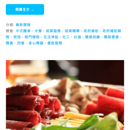
閱讀全文 →
分類:
最新課程
標籤:
中式麵食
、
中餐
、
就業服務
、
就業輔導
、
政府補助
、
政府補助課
程
、
烘焙
、
熱門課程
、
生活津貼
、
社工
、
社福
、
職業訓練
、
職業重建
、
職重
、
西餐
、
身心障礙
、
餐飲服務