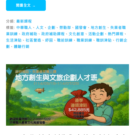
閱讀全文 →
分類:
最新課程
標籤:
中華職人
、
人文
、
企劃
、
勞動部
、
國發會
、
地方創生
、
失業者職
業訓練
、
政府補助
、
政府補助課程
、
文化創意
、
活動企劃
、
熱門課程
、
生活津貼
、
社區營造
、
紓困
、
職前訓練
、
職業訓練
、
職訓津貼
、
行銷企
劃
、
體驗行銷