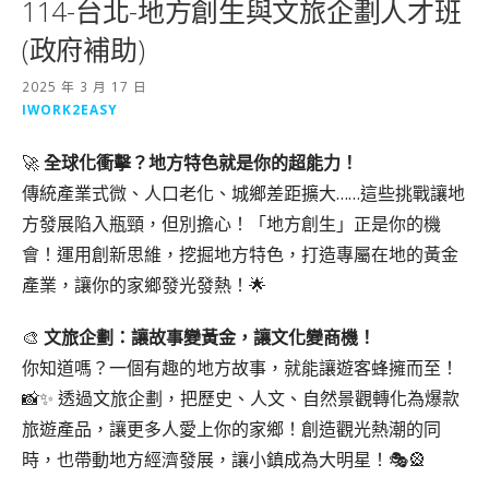
114-台北-地方創生與文旅企劃人才班
(政府補助)
2025 年 3 月 17 日
IWORK2EASY
🚀
全球化衝擊？地方特色就是你的超能力！
傳統產業式微、人口老化、城鄉差距擴大……這些挑戰讓地
方發展陷入瓶頸，但別擔心！「地方創生」正是你的機
會！運用創新思維，挖掘地方特色，打造專屬在地的黃金
產業，讓你的家鄉發光發熱！🌟
🎨
文旅企劃：讓故事變黃金，讓文化變商機！
你知道嗎？一個有趣的地方故事，就能讓遊客蜂擁而至！
📸✨ 透過文旅企劃，把歷史、人文、自然景觀轉化為爆款
旅遊產品，讓更多人愛上你的家鄉！創造觀光熱潮的同
時，也帶動地方經濟發展，讓小鎮成為大明星！🎭🎡