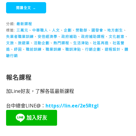
閱讀全文 →
分類:
最新課程
標籤:
三萬元
、
中華職人
、
人文
、
企劃
、
勞動部
、
國發會
、
地方創生
、
失業者職業訓練
、
安倍經濟學
、
政府補助
、
政府補助課程
、
文化創意
、
文旅
、
旅遊業
、
活動企劃
、
熱門課程
、
生活津貼
、
社區再造
、
社區營
造
、
紓困
、
職前訓練
、
職業訓練
、
職訓津貼
、
行銷企劃
、
遊程設計
、
體
驗行銷
報名課程
加Line好友，了解各區最新課程
台中總會LINE@：
https://lin.ee/2e5RtgI