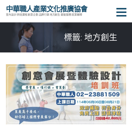
跳
中華職人產業文化推廣協會
至
室內設計 烘焙課程 創意企劃 品牌行銷 地方創生 銀髮服務 就業輔導
主
要
標籤: 地方創生
內
容