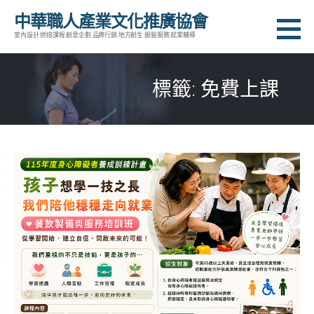
跳
中華職人產業文化推廣協會
至
室內設計 烘焙課程 創意企劃 品牌行銷 地方創生 銀髮服務 就業輔導
主
要
標籤: 免費上課
內
容