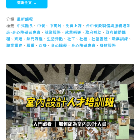
閱讀全文 →
分類:
最新課程
標籤:
中式麵食
、
中餐
、
中高齡
、
免費上課
、
台中餐飲製備與服務培訓
班-身心障礙者專班
、
就業服務
、
就業輔導
、
政府補助
、
政府補助課
程
、
烘焙
、
熱門課程
、
生活津貼
、
社工
、
社福
、
社福團體
、
職業訓練
、
職業重建
、
職重
、
西餐
、
身心障礙
、
身心障礙專班
、
餐飲服務