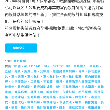
2024年開春符1班，快來報名！政府補助職訓課程‼️零基礎
也可以報名！🎯想要成為專業的室內設計師嗎？適合對室
內設計感興趣的設計新手，提供全面的設計知識和實務技
能，是您的最佳選擇！
符合資格失業者政府全額補助(免費上課)，特定資格失業
者可申請生活津貼！
閱讀全文 →
分類:
最新課程
標籤:
3D圖
、
AUTOCAD
、
DIY
、
SKETCHUP
、
中華職人
、
中高齡
、
乙級
、
免費
、
免費上課
、
北歐風
、
原住民職業訓練
、
台中
、
多功能家
具
、
室內裝潢
、
室內設計
、
室內設計師
、
室內設計推薦
、
室內設計課
程
、
小空間設計
、
工業風
、
平面圖
、
廚具
、
建築物室內裝修工程管理
、
技術士
、
政府補助
、
政府補助課程
、
新住民職業訓練
、
日式禪風
、
智能
家居
、
會展佈置
、
極簡主義
、
櫥窗設計
、
永續材料
、
熱門課程
、
現代風
格
、
生活津貼
、
空間規劃
、
簡約風格
、
系統家具
、
綠色設計
、
老屋拉
皮
、
老屋改造
、
職業訓練
、
職訓津貼
、
表現技法
、
裝修
、
裝修實務
、
製
圖
、
設計
、
設計方法
、
設計製圖實務
、
證照
、
開放式空間
、
電腦繪圖
、