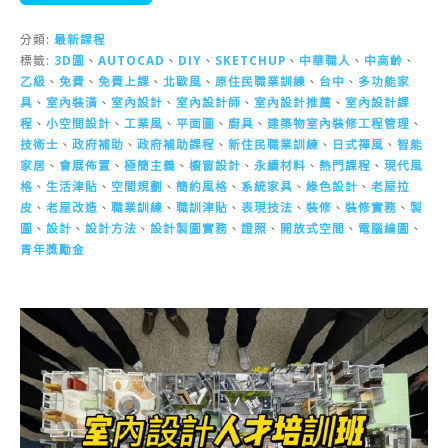
分類:
最新課程
標籤:
3D圖
、
AUTOCAD
、
DIY
、
SKETCHUP
、
中華職人
、
中高齡
、
乙級
、
免費
、
免費上課
、
北歐風
、
原住民職業訓練
、
台中
、
多功能家
具
、
室內裝潢
、
室內設計
、
室內設計師
、
室內設計推薦
、
室內設計課
程
、
小空間設計
、
工業風
、
平面圖
、
廚具
、
建築物室內裝修工程管理
、
技術士
、
政府補助
、
政府補助課程
、
新住民職業訓練
、
日式禪風
、
智能
家居
、
會展佈置
、
極簡主義
、
櫥窗設計
、
永續材料
、
熱門課程
、
現代風
格
、
生活津貼
、
空間規劃
、
簡約風格
、
系統家具
、
綠色設計
、
老屋拉
皮
、
老屋改造
、
職業訓練
、
職訓津貼
、
表現技法
、
裝修
、
裝修實務
、
製
圖
、
設計
、
設計方法
、
設計製圖實務
、
證照
、
開放式空間
、
電腦繪圖
、
青年獎勵金