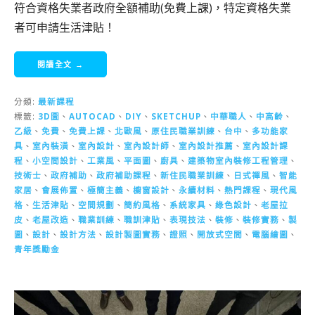
符合資格失業者政府全額補助(免費上課)，特定資格失業
者可申請生活津貼！
閱讀全文 →
分類:
最新課程
標籤:
3D圖
、
AUTOCAD
、
DIY
、
SKETCHUP
、
中華職人
、
中高齡
、
乙級
、
免費
、
免費上課
、
北歐風
、
原住民職業訓練
、
台中
、
多功能家
具
、
室內裝潢
、
室內設計
、
室內設計師
、
室內設計推薦
、
室內設計課
程
、
小空間設計
、
工業風
、
平面圖
、
廚具
、
建築物室內裝修工程管理
、
技術士
、
政府補助
、
政府補助課程
、
新住民職業訓練
、
日式禪風
、
智能
家居
、
會展佈置
、
極簡主義
、
櫥窗設計
、
永續材料
、
熱門課程
、
現代風
格
、
生活津貼
、
空間規劃
、
簡約風格
、
系統家具
、
綠色設計
、
老屋拉
皮
、
老屋改造
、
職業訓練
、
職訓津貼
、
表現技法
、
裝修
、
裝修實務
、
製
圖
、
設計
、
設計方法
、
設計製圖實務
、
證照
、
開放式空間
、
電腦繪圖
、
青年獎勵金