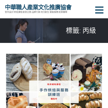
跳
中華職人產業文化推廣協會
至
室內設計 烘焙課程 創意企劃 品牌行銷 地方創生 銀髮服務 就業輔導
主
要
標籤: 丙級
內
容