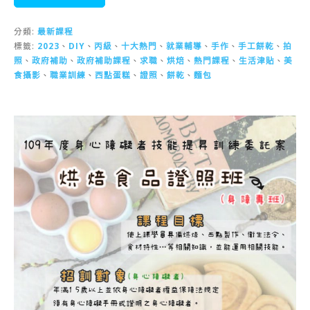
分類:
最新課程
標籤:
2023
、
DIY
、
丙級
、
十大熱門
、
就業輔導
、
手作
、
手工餅乾
、
拍
照
、
政府補助
、
政府補助課程
、
求職
、
烘焙
、
熱門課程
、
生活津貼
、
美
食攝影
、
職業訓練
、
西點蛋糕
、
證照
、
餅乾
、
麵包