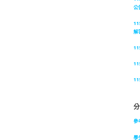
公
1
解
1
1
1
參
學