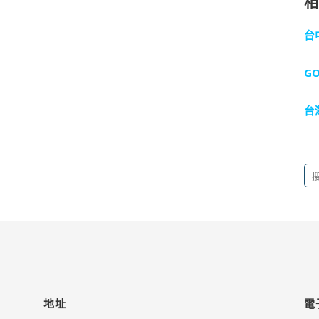
台
G
台
搜
尋
關
鍵
字:
地址
電