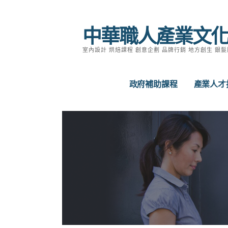
跳
至
中華職人產業文
主
要
室內設計 烘焙課程 創意企劃 品牌行銷 地方創生 銀髮
內
容
政府補助課程
產業人才