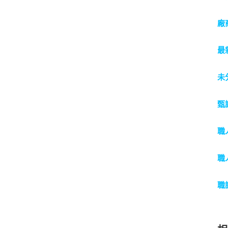
廠
最
未
甄
職
職
職