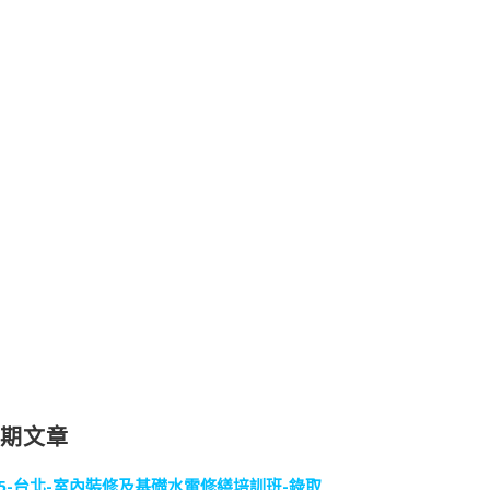
近期文章
15-台北-室內裝修及基礎水電修繕培訓班-錄取