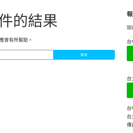
件的結果
加
應會有所幫助。
台
台
台
台
傳真